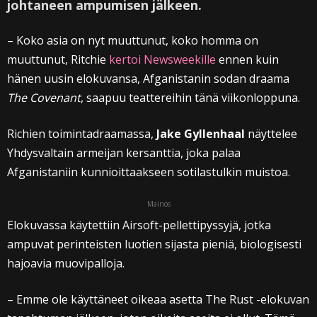
johtaneen ampumisen jälkeen.
– Koko asia on nyt muuttunut, koko homma on
muuttunut, Ritchie
kertoi Newsweekille
ennen kuin
hänen uusin elokuvansa, Afganistanin sodan draama
The Covenant
, saapuu teattereihin tänä viikonloppuna.
Richien toimintadraamassa,
Jake Gyllenhaal
näyttelee
Yhdysvaltain armeijan kersanttia, joka palaa
Afganistaniin kunnioittaakseen sotilastulkin muistoa.
Mainos
Elokuvassa käytettiin Airsoft-pellettipyssyjä, jotka
ampuvat perinteisten luotien sijasta pieniä, biologisesti
hajoavia muovipalloja.
– Emme ole käyttäneet oikeaa asetta The Rust -elokuvan