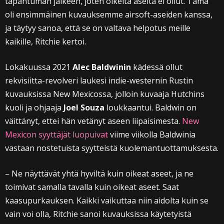
tapahtuman jälkeen, joten oikeita aseita ei ollut. Tämä
oli ensimmäinen kuvauksemme airsoft-aseiden kanssa,
ja täytyy sanoa, että se on valtava helpotus meille
kaikille, Ritchie kertoi.
Lokakuussa 2021
Alec Baldwinin
kädessä ollut
rekvisiitta-revolveri laukesi indie-westernin Rustin
kuvauksissa New Mexicossa, jolloin kuvaaja Hutchins
kuoli ja ohjaaja
Joel Souza
loukkaantui. Baldwin on
väittänyt, ettei hän vetänyt aseen liipaisimesta.
New
Mexicon syyttäjät luopuivat
viime viikolla Baldwinia
vastaan nostetuista syytteistä kuolemantuottamuksesta.
– Ne näyttävät yhtä hyviltä kuin oikeat aseet, ja ne
toimivat samalla tavalla kuin oikeat aseet. Saat
kaasupurkauksen. Kaikki vaikuttaa niin aidolta kuin se
vain voi olla, Ritchie sanoi kuvauksissa käytetyistä