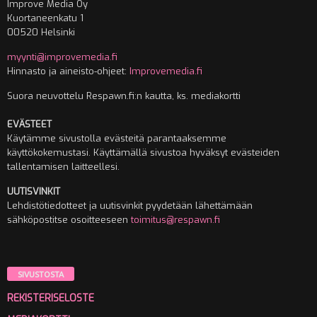
Improve Media Oy
Kuortaneenkatu 1
00520 Helsinki
myynti@improvemedia.fi
Hinnasto ja aineisto-ohjeet:
Improvemedia.fi
Suora neuvottelu Respawn.fi:n kautta, ks. mediakortti
EVÄSTEET
Käytämme sivustolla evästeitä parantaaksemme
käyttökokemustasi. Käyttämällä sivustoa hyväksyt evästeiden
tallentamisen laitteellesi.
UUTISVINKIT
Lehdistötiedotteet ja uutisvinkit pyydetään lähettämään
sähköpostitse osoitteeseen
toimitus@respawn.fi
SIVUSTOSTA
REKISTERISELOSTE