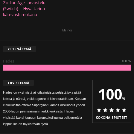
Zodiac Age -arvostelu
(Switch) – Hyvä tarina
kätevästi mukana
Mainos
YLEISNÄKYMÄ
Hades
100 %
TIIVISTELMÄ
100
Hades on yksi niistä ainutlaatuisista peleistä joka pitää
%
kokea ja nähdä, vaikka genre ei kiinnostaisikaan. Kukaan
ei voi kieltää etteikö Supergiant Games olisi luonut yhden
2000-luvun pelimaailman merkkiteoksista. Hades
KOKONAISPISTEET
yhdistää kaksi loppuun kulutetuksi luultua peligenreä ja
lopputulos on mykistävän hyvä.