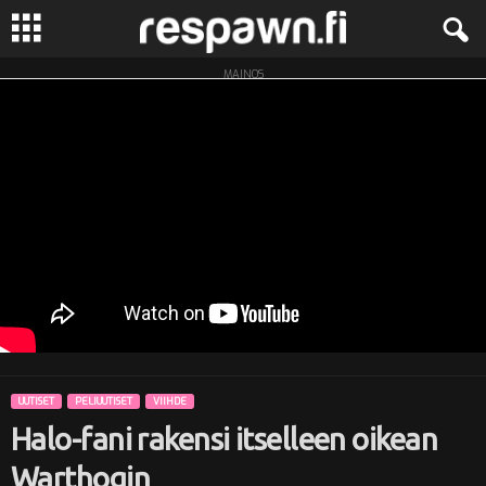
MAINOS
R
e
s
p
a
w
n
UUTISET
PELIUUTISET
VIIHDE
.
Halo-fani rakensi itselleen oikean
f
Warthogin