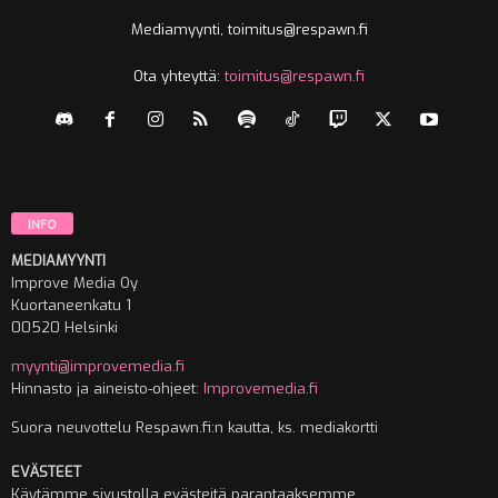
Mediamyynti, toimitus@respawn.fi
Ota yhteyttä:
toimitus@respawn.fi
INFO
MEDIAMYYNTI
Improve Media Oy
Kuortaneenkatu 1
00520 Helsinki
myynti@improvemedia.fi
Hinnasto ja aineisto-ohjeet:
Improvemedia.fi
Suora neuvottelu Respawn.fi:n kautta, ks. mediakortti
EVÄSTEET
Käytämme sivustolla evästeitä parantaaksemme