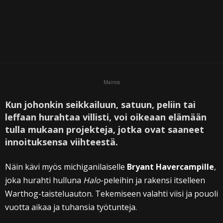
Mainos
Kun johonkin seikkailuun, satuun, peliin tai
leffaan hurahtaa villisti, voi oikeaan elämään
tulla mukaan projekteja, jotka ovat saaneet
innoituksensa viihteestä.
Näin kävi myös michiganilaiselle
Bryant Havercampille
,
joka hurahti hulluna
Halo
-peleihin ja rakensi itselleen
Warthog-taisteluauton. Tekemiseen valahti viisi ja pouoli
vuotta aikaa ja tuhansia työtunteja.