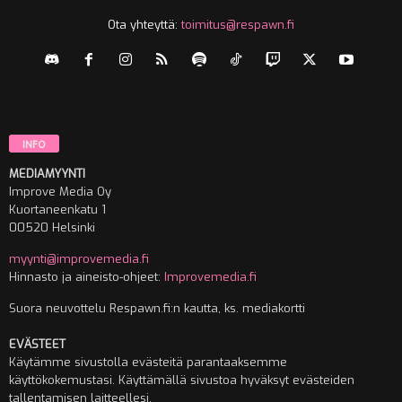
Ota yhteyttä:
toimitus@respawn.fi
INFO
MEDIAMYYNTI
Improve Media Oy
Kuortaneenkatu 1
00520 Helsinki
myynti@improvemedia.fi
Hinnasto ja aineisto-ohjeet:
Improvemedia.fi
Suora neuvottelu Respawn.fi:n kautta, ks. mediakortti
EVÄSTEET
Käytämme sivustolla evästeitä parantaaksemme
käyttökokemustasi. Käyttämällä sivustoa hyväksyt evästeiden
tallentamisen laitteellesi.