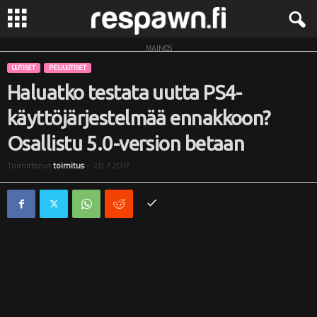
MAINOS
R
UUTISET
PELIUUTISET
e
Haluatko testata uutta PS4-
käyttöjärjestelmää ennakkoon?
s
Osallistu 5.0-version betaan
p
Toimittanut
toimitus
-
20.7.2017
a
w
n
.
f