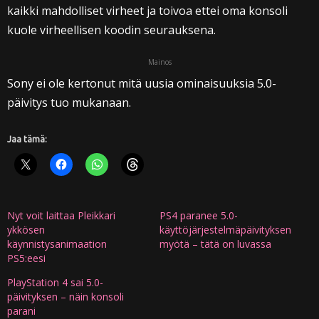
kaikki mahdolliset virheet ja toivoa ettei oma konsoli
kuole virheellisen koodin seurauksena.
Mainos
Sony ei ole kertonut mitä uusia ominaisuuksia 5.0-
päivitys tuo mukanaan.
Jaa tämä:
Nyt voit laittaa Pleikkari
PS4 paranee 5.0-
ykkösen
käyttöjärjestelmäpäivityksen
käynnistysanimaation
myötä – tätä on luvassa
PS5:eesi
PlayStation 4 sai 5.0-
päivityksen – näin konsoli
parani