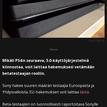
Kuva: EME Oy
Mainos
Mikäli PS4:n seuraava, 5.0-käyttöjärjestelmä
kiinnostaa, voit laittaa hakemuksesi vetämään
betatestaajan rooliin.
Sony hakee suuren määrän testaajia Euroopasta ja
Yhdysvalloista. EU-hakemuksen voit laittaa
tästä
.
Beta-testaajien on luonnollisesti raportoitava Sonylle