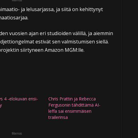
Mainos
aatio- ja lelusarjassa, ja siitä on kehittynyt
aatiosarjaa.
en vuosien ajan eri studioiden välillä, ja aiemmin
budjettiongelmat estivät sen valmistumisen siellä.
projektin siirtyneen Amazon MGM:lle.
s 4 -elokuvan ensi-
Chris Prattin ja Rebecca
yy
Fergusonin tähdittämä AI-
leffa sai ensimmäisen
trailerinsa
Mainos