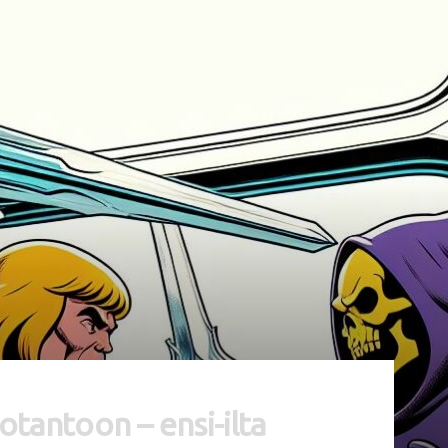
tantoon – ensi-ilta