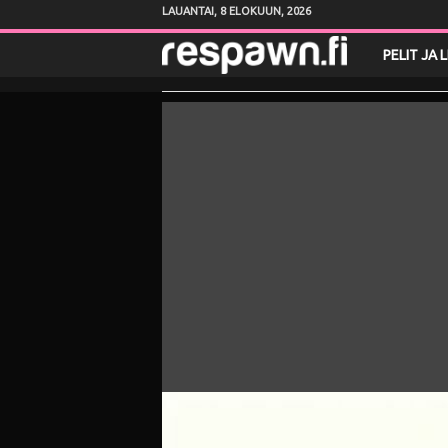
LAUANTAI, 8 ELOKUUN, 2026
R
PELIT JA 
e
s
p
a
w
n
.
f