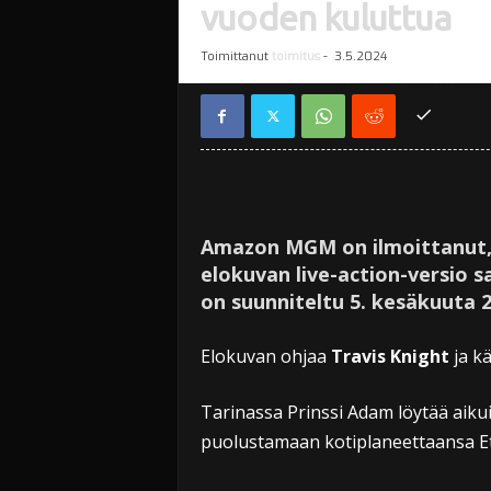
vuoden kuluttua
Toimittanut
toimitus
-
3.5.2024
Amazon MGM on ilmoittanut,
elokuvan live-action-versio s
on suunniteltu 5. kesäkuuta 2
Elokuvan ohjaa
Travis Knight
ja kä
Tarinassa Prinssi Adam löytää aiku
puolustamaan kotiplaneettaansa Et