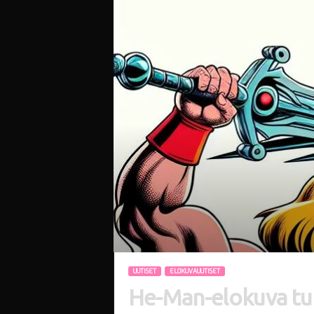
i
UUTISET
ELOKUVAUUTISET
He-Man-elokuva tuo