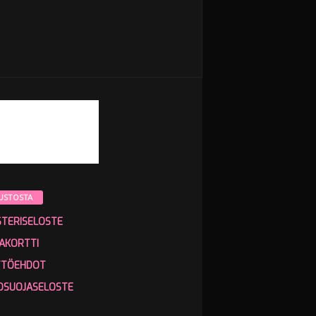
USTOSTA
STERISELOSTE
AKORTTI
TTÖEHDOT
OSUOJASELOSTE