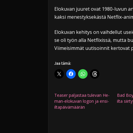
Elokuvan juuret ovat 1980-luvun anim
kaksi menestyksekästä Netflix-anim
Elokuvan kehitys on vaihdellut useid
se oli työn alla Netflixissä, mutta 
Viimeisimmät uutisoinnit kertovat 
Jaa tämä:
Teaser paljastaa tulevan He-
Bad Boy
man-elokuvan logon ja ensi-
ilta siirt
iltapäivämäärän