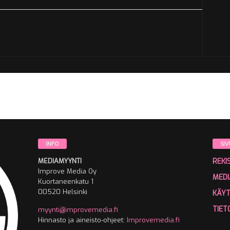
INFO
SIV
MEDIAMYYNTI
REKI
Improve Media Oy
MEDI
Kuortaneenkatu 1
00520 Helsinki
KÄY
TIET
myynti@improvemedia.fi
Hinnasto ja aineisto-ohjeet:
Improvemedia.fi