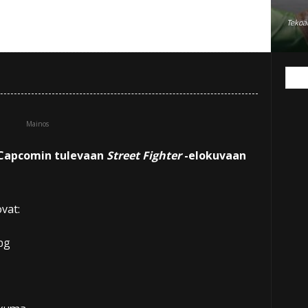
Tekoäl
Mainos
 Capcomin tulevaan
Street Fighter
-elokuvaan
vat:
og