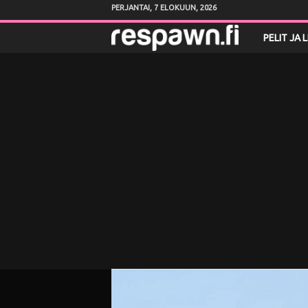
PERJANTAI, 7 ELOKUUN, 2026
R
PELIT JA 
e
s
p
a
w
n
.
f