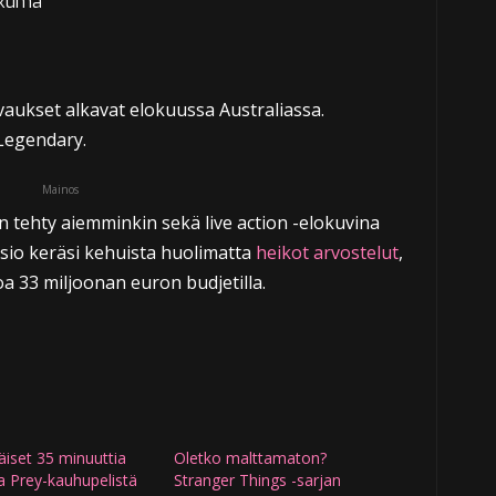
kuma
uvaukset alkavat elokuussa Australiassa.
Legendary.
Mainos
n tehty aiemminkin sekä live action -elokuvina
sio keräsi kehuista huolimatta
heikot arvostelut
,
a 33 miljoonan euron budjetilla.
iset 35 minuuttia
Oletko malttamaton?
a Prey-kauhupelistä
Stranger Things -sarjan