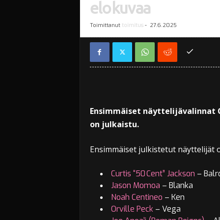
elokuvaa
Toimittanut
toimitus
-
27.6.2025
Ensimmäiset näyttelijävalinnat
on julkaistu.
Ensimmäiset julkistetut näyttelijät o
Curtis “50 Cent” Jackson
– Balr
Jason Momoa
– Blanka
Noah Centineo
– Ken
Orville Peck
– Vega