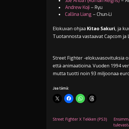
Joe Anoa’i (Roman Reigns)
– A
Andrew Koji
– Ryu
Callina Liang
– Chun‑Li
Elokuvan ohjaa
Kitao Sakuri
, ja k
Tuotannosta vastaavat Capcom ja 
Street Fighter -elokuvasovituksia o
että animaatioina. Vuoden 1994 ver
mutta tuotti noin 93 miljoonaa euro
Jaa tämä:
Street Fighter X Tekken (PS3)
Ensimmä
tulevast