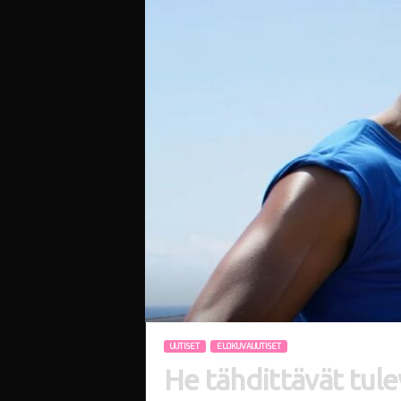
i
UUTISET
ELOKUVAUUTISET
He tähdittävät tule