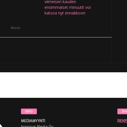
viimeisen kauden
ensimmäiset minuutit voi
katsoa nyt ennakkoon
Mainos
INFO
SIV
MEDIAMYYNTI
REKI
Improve Media Oy