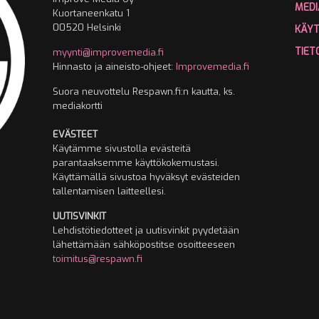
MEDI
Kuortaneenkatu 1
00520 Helsinki
KÄY
TIET
myynti@improvemedia.fi
Hinnasto ja aineisto-ohjeet:
Improvemedia.fi
Suora neuvottelu Respawn.fi:n kautta, ks.
mediakortti
EVÄSTEET
Käytämme sivustolla evästeitä
parantaaksemme käyttökokemustasi.
Käyttämällä sivustoa hyväksyt evästeiden
tallentamisen laitteellesi.
UUTISVINKIT
Lehdistötiedotteet ja uutisvinkit pyydetään
lähettämään sähköpostitse osoitteeseen
toimitus@respawn.fi