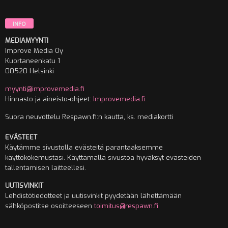
INFO
MEDIAMYYNTI
Improve Media Oy
Kuortaneenkatu 1
00520 Helsinki
myynti@improvemedia.fi
Hinnasto ja aineisto-ohjeet:
Improvemedia.fi
Suora neuvottelu Respawn.fi:n kautta, ks. mediakortti
EVÄSTEET
Käytämme sivustolla evästeitä parantaaksemme
käyttökokemustasi. Käyttämällä sivustoa hyväksyt evästeiden
tallentamisen laitteellesi.
UUTISVINKIT
Lehdistötiedotteet ja uutisvinkit pyydetään lähettämään
sähköpostitse osoitteeseen
toimitus@respawn.fi