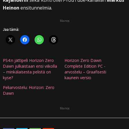
Kajanderin
sekä
Kontrolleri
-YouTube-kanavan
Markus
Heinon
ensitunnelmia.
Mainos
Jaa tämä:
PS4:n jättipeli Horizon Zero
Horizon Zero Dawn
Dawn julkaistaan ensi viikolla
Complete Edition PC -
– minkälaisesta pelistä on
arvostelu – Graafisesti
kyse?
kaunein versio
Peliarvostelu: Horizon: Zero
Dawn
Mainos