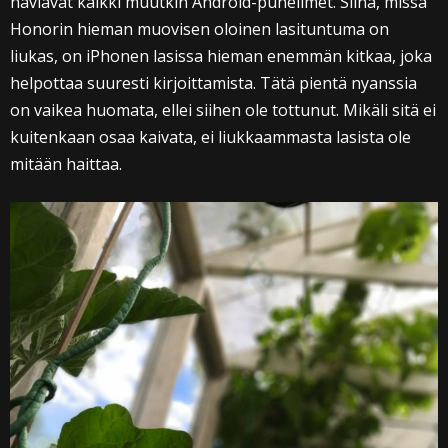
häviävät kaikki muutkin Android-puhelimet. Siinä, missä
Honorin hieman muovisen oloinen lasituntuma on
liukas, on iPhonen lasissa hieman enemmän kitkaa, joka
helpottaa suuresti kirjoittamista. Tätä pientä nyanssia
on vaikea huomata, ellei siihen ole tottunut. Mikäli sitä ei
kuitenkaan osaa kaivata, ei liukkaammasta lasista ole
mitään haittaa.