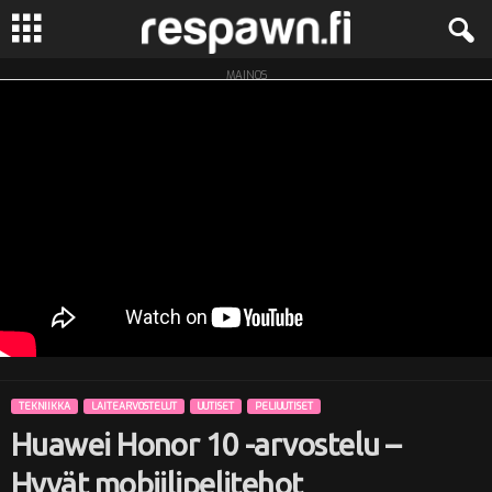
MAINOS
R
e
s
p
a
w
n
TEKNIIKKA
LAITEARVOSTELUT
UUTISET
PELIUUTISET
.
Huawei Honor 10 -arvostelu –
f
Hyvät mobiilipelitehot