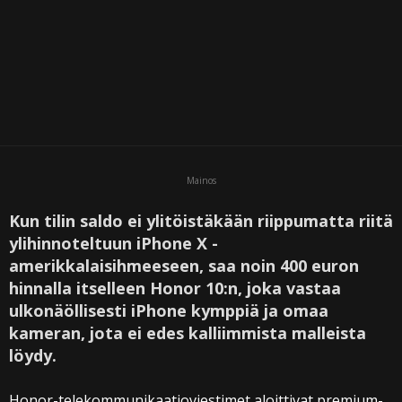
Mainos
Kun tilin saldo ei ylitöistäkään riippumatta riitä
ylihinnoteltuun iPhone X -
amerikkalaisihmeeseen, saa noin 400 euron
hinnalla itselleen Honor 10:n, joka vastaa
ulkonäöllisesti iPhone kymppiä ja omaa
kameran, jota ei edes kalliimmista malleista
löydy.
Honor-telekommunikaatioviestimet aloittivat premium-