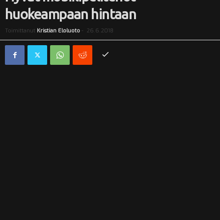
huokeampaan hintaan
i
Toimittanut
Kristian Eloluoto
-
26.6.2018