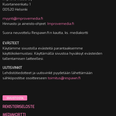
Kuortaneenkatu 1
00520 Helsinki
myynti@improvemedia.fi
Hinnasto ja aineisto-ohjeet:
Improvemedia.fi
Suora neuvottelu Respawn.fi:n kautta, ks. mediakortti
EVÄSTEET
Käytämme sivustolla evästeitä parantaaksemme
käyttökokemustasi. Käyttämällä sivustoa hyväksyt evästeiden
tallentamisen laitteellesi.
UUTISVINKIT
Lehdistötiedotteet ja uutisvinkit pyydetään lähettämään
sähköpostitse osoitteeseen
toimitus@respawn.fi
SIVUSTOSTA
REKISTERISELOSTE
MEDIAKORTTI