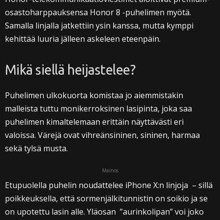
osastoharppauksensa Honor 8 -puhelimen myötä.
Samalla linjalla jatkettiin ysin kanssa, mutta kymppi
kehittää luuria jälleen askeleen eteenpäin.
Mikä siellä heijastelee?
Puhelimen ulkokuorta komistaa jo aiemmistakin
malleista tuttu monikerroksinen lasipinta, joka saa
puhelimen kimaltelemaan erittäin näyttävästi eri
valoissa. Värejä ovat vihreänsininen, sininen, harmaa
sekä tylsä musta.
Mainos
Etupuolella puhelin noudattelee iPhone X:n linjoja – sillä
poikkeuksella, että sormenjälkitunnistin on soikio ja se
on upotettu lasin alle. Yläosan ”aurinkolipan” voi joko