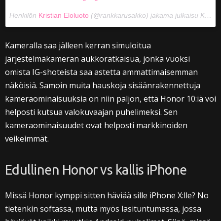
Henkilön
Kristian Eloluoto
(@rankkarusakko) jakama julkaisu
Kesä 24, 2018 kello 8.16 PDT
Kameralla saa jälleen kerran simuloitua
järjestelmäkameran aukkoratkaisua, jonka vuoksi
omista IG-shoteista saa astetta ammattimaisemman
näköisiä. Samoin muita hauskoja sisäänrakennettuja
kameraominaisuuksia on niin paljon, että Honor 10:iä voi
helposti kutsua valokuvaajan puhelimeksi. Sen
kameraominaisuudet ovat helposti markkinoiden
veikeimmät.
Edullinen Honor vs kallis iPhone
Missä Honor kymppi sitten häviää sille iPhone X:lle? No
tietenkin softassa, mutta myös lasituntumassa, jossa