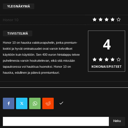
YLEISNÄKYMÄ
Honor 10
TIIVISTELMÄ
4
Honor 10 on hauska valokuvapuhelin, jonka premium-
lookki ja hyvät ominaisuudet ovat varsin kelvolliset
käyttöön kuin käyttöön. Sen 400 euron hintalappu tekee
puhelimesta varsin houkuttelevan, eikä sitä missään
KOKONAISPISTEET
tapauksessa voi haukkua huonoksi. Honor 10 on
hauska, edullinen ja pätevä premiumluuri.