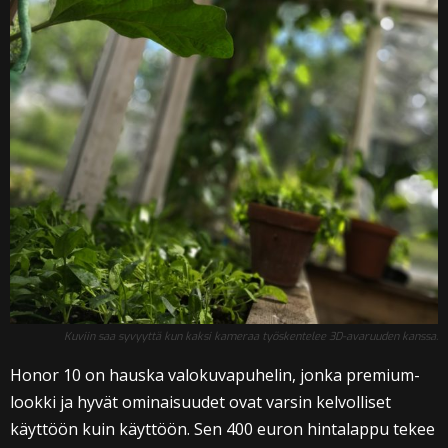
Kuviin saa syvyyttä kun kaksi kameraa työskentelee 3D-avaruuden kanssa.
Honor 10 on hauska valokuvapuhelin, jonka premium-
lookki ja hyvät ominaisuudet ovat varsin kelvolliset
käyttöön kuin käyttöön. Sen 400 euron hintalappu tekee