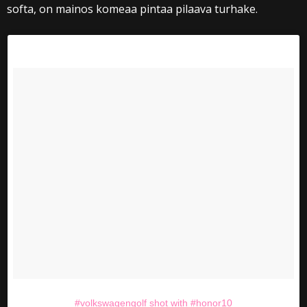
softa, on mainos komeaa pintaa pilaava turhake.
#volkswagengolf shot with #honor10