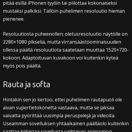
pitää esillä iPhonen tyyliin tai piilottaa kokonaiseksi
mustaksi palkiksi. Tällöin puhelimen resoluutio hieman
pienenee.
Resoluutiosta puheenollen; oletusresoluutio näytölle on
2280×1080 pikseliä, mutta virransäästöominaisuuden
ollessa päällä resoluutiota saatetaan muuttaa 1520×720-
kokoon. Adaptoituvan kuvakoon voi kuitenkin kyteä
myös pois päältä.
Rauta ja softa
Hintakin sen jo kertoo, ettei puhelimen rautapuoli ole
aivan supertietokonetta vastaava, mutta se jaksaa
vaivatta pyörittää uusimpia peruspelejä ja videoita.
Useamman sovelluksen yhtäaikainen päälläolo kuitenkin
saattaa hidastaa sovellusta vaihtavan animaation