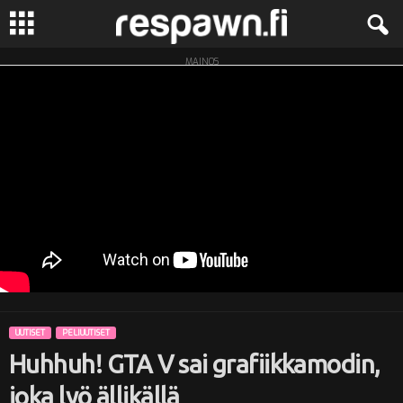
MAINOS
R
e
s
p
a
w
n
UUTISET
PELIUUTISET
.
Huhhuh! GTA V sai grafiikkamodin,
f
joka lyö ällikällä