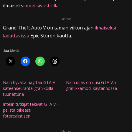
ilmaiseksi
modisivustoilla
.
Mainos
Grand Theft Auto V on tämän viikon ajan
ilmaiseksi
ladattavissa
Epic Storen kautta.
Jaa tämä:
Näin hyvältä näyttää GTA V
Näin uljas on uusi GTA V:n
säteenseuranta-grafiikoilla
grafiikkamodi käytännössä
tuunattuna
Intelin tutkijat tekivät GTA V -
pelistä oikeasti
fotorealistisen
Mainos