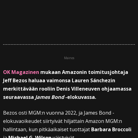
Mainos
OK Magazinen
mukaan Amazonin toimitusjohtaja
Jeff Bezos haluaa vaimonsa Lauren Sánchezin
merkittävään rooliin Denis Villeneuven ohjaamassa
seuraavassa
James Bond
-elokuvassa.
Bezos osti MGM:n vuonna 2022, ja James Bond -
elokuvaoikeudet siirtyivät hiljattain Amazon MGM:n
hallintaan, kun pitkäaikaiset tuottajat
Barbara Broccoli
ja
Michael G. Wilson
väistyivät.