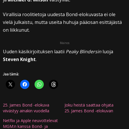
Virallisia roolitietoja uudesta Bond-elokuvasta ei ole
vielä julkaistu, mutta useita huhuja pääosan esittäjästä
on liikkunut.
Mainos
Uuden käsikirjoituksen laatii
Peaky Blindersin
luoja
Steven Knight
.
Jaa tämä:
25. James Bond -elokuva
Joku heistä saattaa ohjata
viivästyy ainakin vuodella
25. James Bond -elokuvan
Netflix ja Apple neuvottelevat
MGM:n kanssa Bond- ja