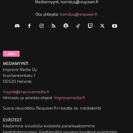
Mediamyynti, toimitus@respawn.fi
Ota yhteyttä:
toimitus@respawn.fi
INFO
MEDIAMYYNTI
Improve Media Oy
Kuortaneenkatu 1
00520 Helsinki
myynti@improvemedia.fi
Hinnasto ja aineisto-ohjeet:
Improvemedia.fi
Suora neuvottelu Respawn.fi:n kautta, ks. mediakortti
EVÄSTEET
Käytämme sivustolla evästeitä parantaaksemme
käyttökokemustasi. Käyttämällä sivustoa hyväksyt evästeiden