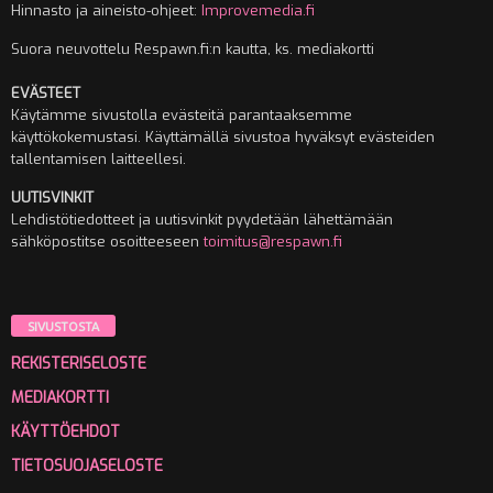
Hinnasto ja aineisto-ohjeet:
Improvemedia.fi
Suora neuvottelu Respawn.fi:n kautta, ks. mediakortti
EVÄSTEET
Käytämme sivustolla evästeitä parantaaksemme
käyttökokemustasi. Käyttämällä sivustoa hyväksyt evästeiden
tallentamisen laitteellesi.
UUTISVINKIT
Lehdistötiedotteet ja uutisvinkit pyydetään lähettämään
sähköpostitse osoitteeseen
toimitus@respawn.fi
SIVUSTOSTA
REKISTERISELOSTE
MEDIAKORTTI
KÄYTTÖEHDOT
TIETOSUOJASELOSTE