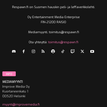
Respawn.fi on Suomen hauskin peli- ja leffaverkkolehti.
Oy Entertainment Media Enterprise
FIN-21200 RAISIO
Mediamyynti, toimitus@respawn.fi
Ota yhteyttä:
toimitus@respawn.fi
INFO
MEDIAMYYNTI
Improve Media Oy
Kuortaneenkatu 1
00520 Helsinki
myynti@improvemedia.fi