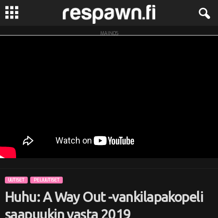
MAINOS
R
e
s
p
a
w
n
UUTISET
PELIUUTISET
.
Huhu: A Way Out -vankilapakopeli
f
saapuukin vasta 2019