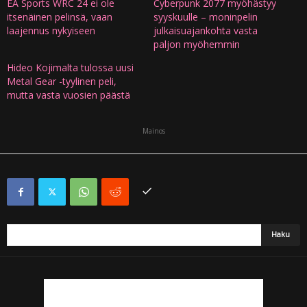
EA Sports WRC 24 ei ole
Cyberpunk 2077 myöhästyy
itsenäinen pelinsä, vaan
syyskuulle – moninpelin
laajennus nykyiseen
julkaisuajankohta vasta
paljon myöhemmin
Hideo Kojimalta tulossa uusi
Metal Gear -tyylinen peli,
mutta vasta vuosien päästä
Mainos