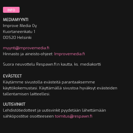
INFO
MEDIAMYYNTI
Improve Media Oy
Kuortaneenkatu 1
00520 Helsinki
myynti@improvemedia.fi
Hinnasto ja aineisto-ohjeet:
Improvemedia.fi
Suora neuvottelu Respawn.fi:n kautta, ks. mediakortti
EVÄSTEET
Käytämme sivustolla evästeitä parantaaksemme
käyttökokemustasi. Käyttämällä sivustoa hyväksyt evästeiden
tallentamisen laitteellesi.
UUTISVINKIT
Lehdistötiedotteet ja uutisvinkit pyydetään lähettämään
sähköpostitse osoitteeseen
toimitus@respawn.fi