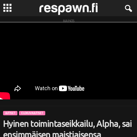
MAINOS
R
e
s
p
a
w
n
UUTISET
ELOKUVAUUTISET
.
Hyinen toimintaseikkailu, Alpha, sai
f
ensimmäisen maistiaisensa