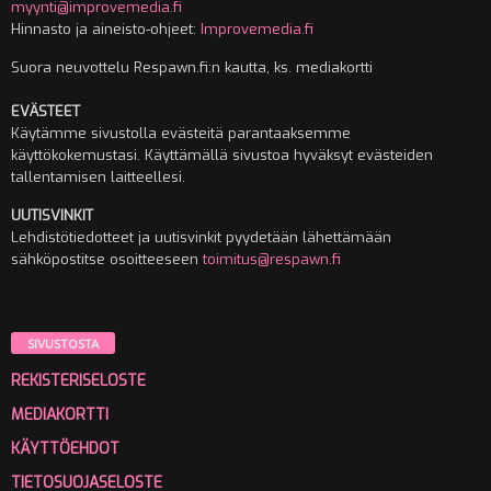
myynti@improvemedia.fi
Hinnasto ja aineisto-ohjeet:
Improvemedia.fi
Suora neuvottelu Respawn.fi:n kautta, ks. mediakortti
EVÄSTEET
Käytämme sivustolla evästeitä parantaaksemme
käyttökokemustasi. Käyttämällä sivustoa hyväksyt evästeiden
tallentamisen laitteellesi.
UUTISVINKIT
Lehdistötiedotteet ja uutisvinkit pyydetään lähettämään
sähköpostitse osoitteeseen
toimitus@respawn.fi
SIVUSTOSTA
REKISTERISELOSTE
MEDIAKORTTI
KÄYTTÖEHDOT
TIETOSUOJASELOSTE