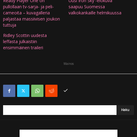
Ready Player One on
Uusi Iron Sky -elokuva
pullollaan tv-sarja- ja peli-
saapuu Suomessa
cameoita – kuvagalleria
valkokankaille helmikuussa
paljastaa massiivisen joukon
tuttuja
Ridley Scottin uudesta
leffasta julkaistiin
ensimmäinen traileri
Mainos