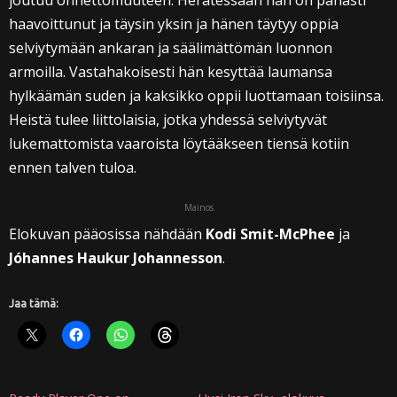
joutuu onnettomuuteen. Herätessään hän on pahasti
haavoittunut ja täysin yksin ja hänen täytyy oppia
selviytymään ankaran ja säälimättömän luonnon
armoilla. Vastahakoisesti hän kesyttää laumansa
hylkäämän suden ja kaksikko oppii luottamaan toisiinsa.
Heistä tulee liittolaisia, jotka yhdessä selviytyvät
lukemattomista vaaroista löytääkseen tiensä kotiin
ennen talven tuloa.
Mainos
Elokuvan pääosissa nähdään
Kodi Smit-McPhee
ja
Jóhannes Haukur Johannesson
.
Jaa tämä: