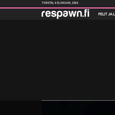
TORSTAI, 6 ELOKUUN, 2026
R
PELIT JA 
e
s
p
a
w
n
.
f