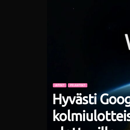
i
UUTISET
PELIUUTISET
Hyvästi Goog
kolmiulottei