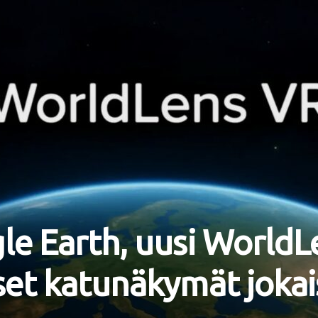
le Earth, uusi WorldL
set katunäkymät joka