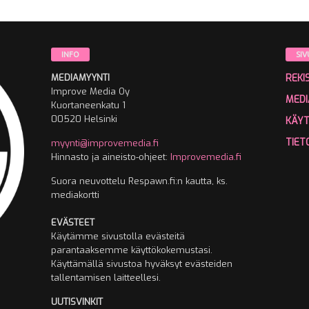
INFO
SIV
MEDIAMYYNTI
REKI
Improve Media Oy
MEDI
Kuortaneenkatu 1
00520 Helsinki
KÄY
TIET
myynti@improvemedia.fi
Hinnasto ja aineisto-ohjeet:
Improvemedia.fi
Suora neuvottelu Respawn.fi:n kautta, ks.
mediakortti
EVÄSTEET
Käytämme sivustolla evästeitä
parantaaksemme käyttökokemustasi.
Käyttämällä sivustoa hyväksyt evästeiden
tallentamisen laitteellesi.
UUTISVINKIT