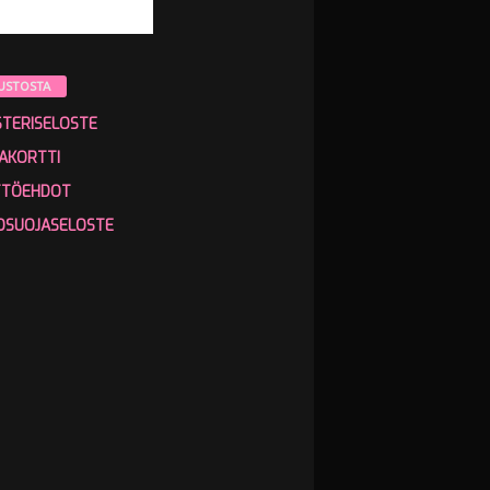
USTOSTA
STERISELOSTE
AKORTTI
TTÖEHDOT
OSUOJASELOSTE