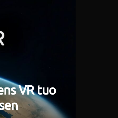
ens VR tuo
isen