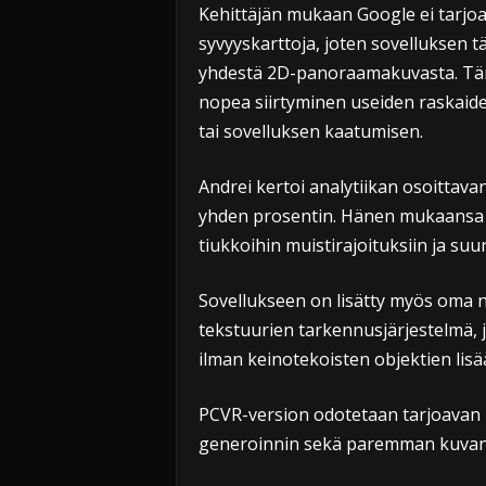
Kehittäjän mukaan Google ei tarjoa 
syvyyskarttoja, joten sovelluksen t
yhdestä 2D-panoraamakuvasta. Tämä 
nopea siirtyminen useiden raskaiden
tai sovelluksen kaatumisen.
Andrei kertoi analytiikan osoittav
yhden prosentin. Hänen mukaansa o
tiukkoihin muistirajoituksiin ja s
Sovellukseen on lisätty myös oma 
tekstuurien tarkennusjärjestelmä, j
ilman keinotekoisten objektien lisä
PCVR-version odotetaan tarjoavan 
generoinnin sekä paremman kuvanl