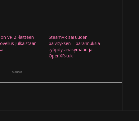
ion VR 2 -laitteen
SteamVR sai uuden
vellus julkaistaan
päivityksen – parannuksia
sa
työpöytänäkymään ja
OpenXR-tuki
Mainos