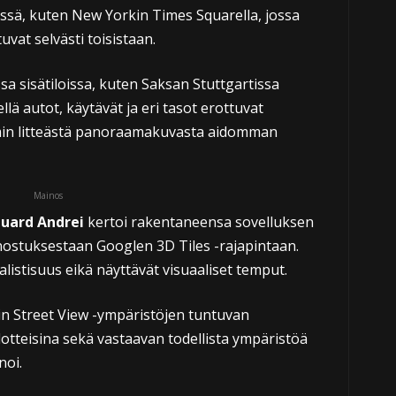
ssä, kuten New Yorkin Times Squarella, jossa
uvat selvästi toisistaan.
a sisätiloissa, kuten Saksan Stuttgartissa
lä autot, käytävät ja eri tasot erottuvat
emmin litteästä panoraamakuvasta aidomman
Mainos
duard Andrei
kertoi rakentaneensa sovelluksen
nostuksestaan Googlen 3D Tiles -rajapintaan.
istisuus eikä näyttävät visuaaliset temput.
sin Street View -ympäristöjen tuntuvan
ulotteisina sekä vastaavan todellista ympäristöä
noi.