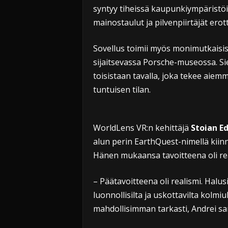
syntyy tiheissä kaupunkiympäristöi
mainostaulut ja pilvenpiirtäjät erott
Sovellus toimii myös monimutkaisiss
sijaitsevassa Porsche-museossa. Siel
toisistaan tavalla, joka tekee ai
tuntuisen tilan.
WorldLens VR:n kehittäjä
Stoian E
alun perin EarthQuest-nimellä kiin
Hänen mukaansa tavoitteena oli real
– Päätavoitteena oli realismi. Halu
luonnollisilta ja uskottavilta kolmi
mahdollisimman tarkasti, Andrei sa