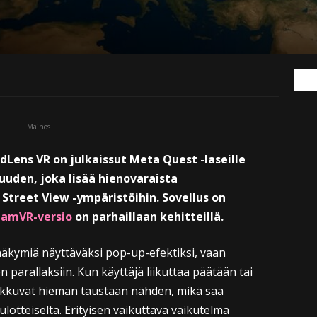
Mainos
ldLens VR on julkaissut Meta Quest -laseille
uden, joka lisää hienovaraista
Street View -ympäristöihin. Sovellus on
eamVR-versio
on parhaillaan kehitteillä.
näkymiä näyttäväksi pop-up-efektiksi, vaan
parallaksiin. Kun käyttäjä liikuttaa päätään tai
iikkuvat hieman taustaan nähden, mikä saa
otteiselta. Erityisen vaikuttava vaikutelma