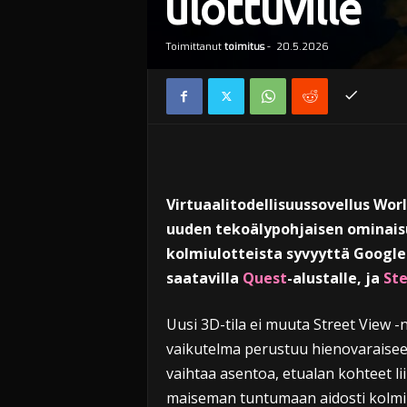
ulottuville
Toimittanut
toimitus
-
20.5.2026
Virtuaalitodellisuussovellus Wor
uuden tekoälypohjaisen ominaisu
kolmiulotteista syvyyttä Google 
saatavilla
Quest
-alustalle, ja
St
Uusi 3D-tila ei muuta Street View -
vaikutelma perustuu hienovaraiseen 
vaihtaa asentoa, etualan kohteet l
maiseman tuntumaan aidosti kolmiul