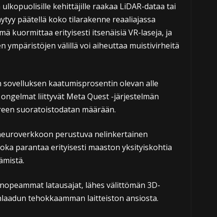
ulkopuolisille kehittäjille raakaa LiDAR-dataa tai
äytyy päätellä koko tilarakenne reaaliajassa
kuormittaa erityisesti itsenäisiä VR-laseja, ja
 ympäristöjen välillä voi aiheuttaa muistivirheitä
an sovelluksen kaatumisprosentin olevan alle
ngelmat liittyvät Meta Quest -järjestelmän
uureen suoratoistodatan määrään.
neuroverkkoon perustuva nelinkertainen
oka parantaa erityisesti maaston yksityiskohtia
ämistä.
nopeammat latausajat, lähes välittömän 3D-
aadun tehokkaamman laitteiston ansiosta.