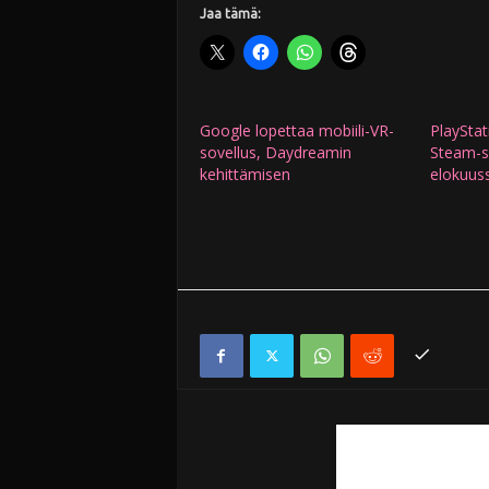
Jaa tämä:
Google lopettaa mobiili-VR-
PlayStat
sovellus, Daydreamin
Steam-so
kehittämisen
elokuus