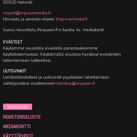
00520 Helsinki
myynti@improvemedia.fi
Hinnasto ja aineisto-ohjeet:
Improvemedia.fi
Suora neuvottelu Respawn.fi:n kautta, ks. mediakortti
EVÄSTEET
Käytämme sivustolla evästeitä parantaaksemme
käyttökokemustasi. Käyttämällä sivustoa hyväksyt evästeiden
tallentamisen laitteellesi.
UUTISVINKIT
Lehdistötiedotteet ja uutisvinkit pyydetään lähettämään
sähköpostitse osoitteeseen
toimitus@respawn.fi
SIVUSTOSTA
REKISTERISELOSTE
MEDIAKORTTI
KÄYTTÖEHDOT