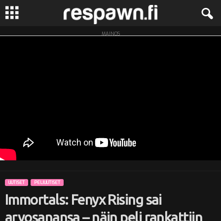
MAINOS
R
e
s
p
a
w
n
UUTISET
PELIUUTISET
.
Immortals: Fenyx Rising sai
f
arvosanansa – näin peli rankattiin