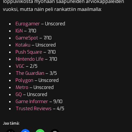
loppuviikosta myöhään saapuneiden arviokappaleiden
vuoksi, mutta näin peli rankattiin maailmalla:
Eurogamer
– Unscored
IGN
– 7/10
GameSpot
– 7/10
Kotaku
– Unscored
Push Square
– 7/10
Nintendo Life
– 7/10
VGC
– 2/5
The Guardian
– 3/5
Polygon
– Unscored
Metro
– Unscored
GQ
– Unscored
Game Informer
– 9/10
Trusted Reviews
– 4/5
Jaa tämä: