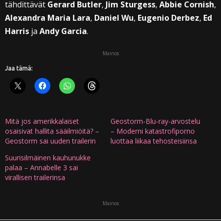
tähdittävät
Gerard Butler
,
Jim Sturgess
,
Abbie Cornish
,
Alexandra Maria Lara
,
Daniel Wu
,
Eugenio Derbez
,
Ed
Harris
ja
Andy Garcia
.
Mainos
Jaa tämä:
Mitä jos amerikkalaiset
Geostorm-Blu-ray-arvostelu
osaisivat hallita sääilmiöitä? –
– Moderni katastrofiporno
Geostorm sai uuden trailerin
luottaa liikaa tehosteisiinsa
Suurisilmäinen kauhunukke
palaa – Annabelle 3 sai
virallisen trailerinsa
Mainos