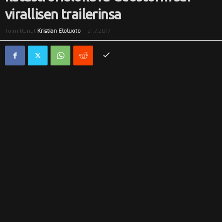
virallisen trailerinsa
i
Toimittanut
Kristian Eloluoto
-
21.7.2017