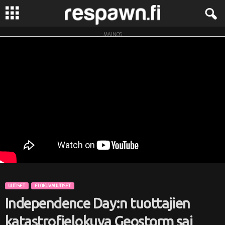
MAINOS
R
e
s
p
a
w
n
UUTISET
ELOKUVAUUTISET
.
Independence Day:n tuottajien
f
katastrofielokuva Geostorm sai