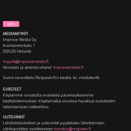
INFO
MEDIAMYYNTI
Improve Media Oy
Kuortaneenkatu 1
00520 Helsinki
myynti@improvemedia.fi
Hinnasto ja aineisto-ohjeet:
Improvemedia.fi
Suora neuvottelu Respawn.fi:n kautta, ks. mediakortti
EVÄSTEET
Käytämme sivustolla evästeitä parantaaksemme
käyttökokemustasi. Käyttämällä sivustoa hyväksyt evästeiden
tallentamisen laitteellesi.
UUTISVINKIT
Lehdistötiedotteet ja uutisvinkit pyydetään lähettämään
sähköpostitse osoitteeseen
toimitus@respawn.fi