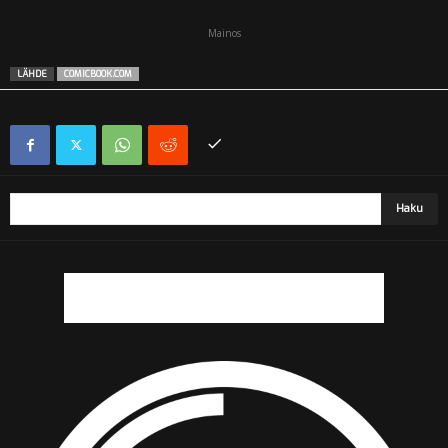
Mainos
LÄHDE
COMICBOOK.COM