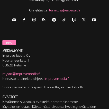
Mediamyynti, toimitus@respawn.fi
Ota yhteyttä:
toimitus@respawn.fi
INFO
MEDIAMYYNTI
Improve Media Oy
Kuortaneenkatu 1
00520 Helsinki
myynti@improvemedia.fi
Hinnasto ja aineisto-ohjeet:
Improvemedia.fi
Suora neuvottelu Respawn.fi:n kautta, ks. mediakortti
EVÄSTEET
Käytämme sivustolla evästeitä parantaaksemme
käyttökokemustasi. Käyttämällä sivustoa hyväksyt evästeiden