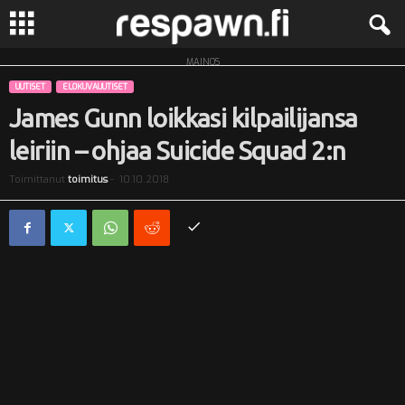
MAINOS
R
UUTISET
ELOKUVAUUTISET
e
James Gunn loikkasi kilpailijansa
leiriin – ohjaa Suicide Squad 2:n
s
Toimittanut
toimitus
-
10.10.2018
p
a
w
n
.
f