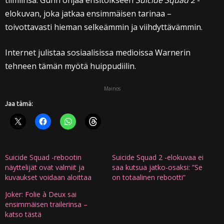
tiimiinsä. Gunn ohjaa ensitöikseen
Suicide Squad 2
-
elokuvan, joka jatkaa ensimmäisen tarinaa –
toivottavasti hieman selkeämmin ja viihdyttävämmin.
Internet julistaa sosiaalisissa medioissa Warnerin
tehneen tämän myötä huippudiilin.
Mainos
Jaa tämä:
Suicide Squad -rebootin
Suicide Squad 2 -elokuvaa ei
näyttelijät ovat valmiit ja
saa kutsua jatko-osaksi: ”Se
kuvaukset voidaan aloittaa
on totaalinen rebootti”
Joker: Folie à Deux sai
ensimmäisen trailerinsa –
katso tästä