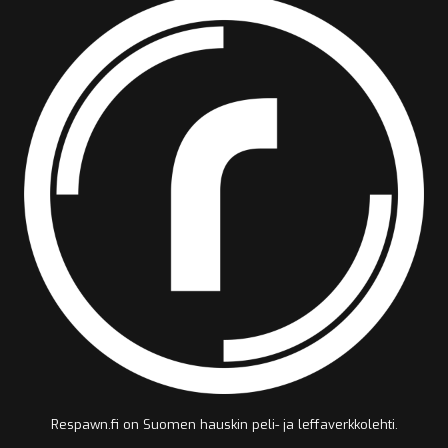
Respawn.fi on Suomen hauskin peli- ja leffaverkkolehti.