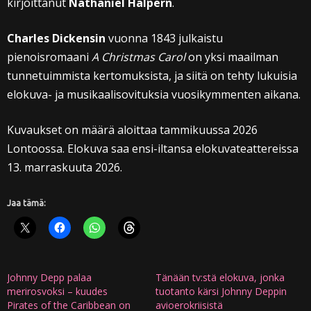
kirjoittanut
Nathaniel Halpern
.
Charles Dickensin
vuonna 1843 julkaistu
pienoisromaani
A Christmas Carol
on yksi maailman
tunnetuimmista kertomuksista, ja siitä on tehty lukuisia
elokuva- ja musikaalisovituksia vuosikymmenten aikana.
Kuvaukset on määrä aloittaa tammikuussa 2026
Lontoossa. Elokuva saa ensi-iltansa elokuvateattereissa
13. marraskuuta 2026.
Jaa tämä:
Johnny Depp palaa
Tänään tv:stä elokuva, jonka
merirosvoksi – kuudes
tuotanto kärsi Johnny Deppin
Pirates of the Caribbean on
avioerokriisistä