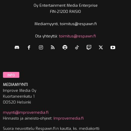
Oy Entertainment Media Enterprise
FIN-21200 RAISIO
Mediamyynti, toimitus@respawn.fi
Ota yhteyttä:
toimitus@respawn.fi
INFO
MEDIAMYYNTI
Improve Media Oy
Kuortaneenkatu 1
00520 Helsinki
myynti@improvemedia.fi
Hinnasto ja aineisto-ohjeet:
Improvemedia.fi
Suora neuvottelu Respawn.fi:n kautta, ks. mediakortti