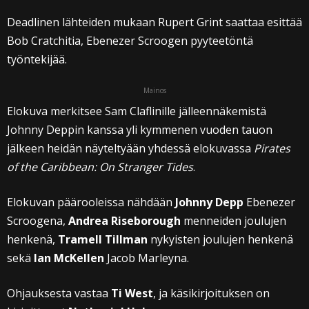
Deadlinen lähteiden mukaan Rupert Grint saattaa esittää
Bob Cratchitia, Ebenezer Scroogen pyyteetöntä
työntekijää.
Mainos
Elokuva merkitsee Sam Claflinille jälleennäkemistä
Johnny Deppin kanssa yli kymmenen vuoden tauon
jälkeen heidän näyteltyään yhdessä elokuvassa
Pirates
of the Caribbean: On Stranger Tides
.
Elokuvan päärooleissa nähdään
Johnny Depp
Ebenezer
Scroogena,
Andrea Riseborough
menneiden joulujen
henkenä,
Tramell Tillman
nykyisten joulujen henkenä
sekä
Ian McKellen
Jacob Marleyna.
Ohjauksesta vastaa
Ti West
, ja käsikirjoituksen on