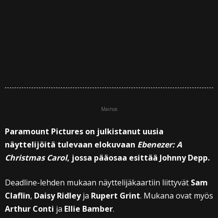
Mainos
Paramount Pictures on julkistanut uusia
näyttelijöitä tulevaan elokuvaan
Ebenezer: A
Christmas Carol
, jossa pääosaa esittää Johnny Depp.
Deadline-lehden mukaan näyttelijäkaartiin liittyvät
Sam
Claflin
,
Daisy Ridley
ja
Rupert Grint
. Mukana ovat myös
Arthur Conti
ja
Ellie Bamber
.