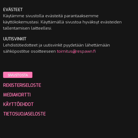
EVÄSTEET
Käytämme sivustolla evästeitä parantaaksemme
käyttökokemustasi. Käyttämällä sivustoa hyväksyt evästeiden
tallentamisen laitteellesi.
UUTISVINKIT
Lehdistötiedotteet ja uutisvinkit pyydetään lähettämään
sähköpostitse osoitteeseen
toimitus@respawn.fi
SIVUSTOSTA
REKISTERISELOSTE
MEDIAKORTTI
KÄYTTÖEHDOT
TIETOSUOJASELOSTE