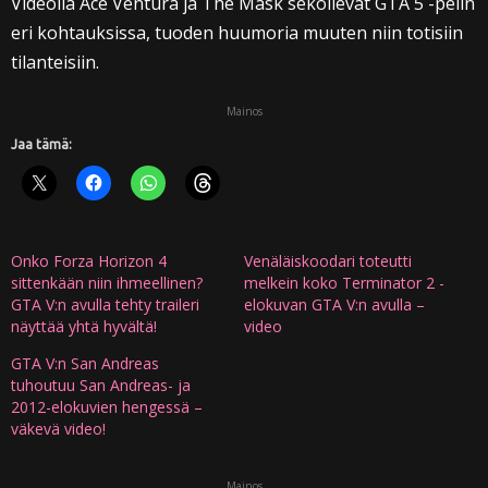
Videolla Ace Ventura ja The Mask sekoilevat GTA 5 -pelin
eri kohtauksissa, tuoden huumoria muuten niin totisiin
tilanteisiin.
Mainos
Jaa tämä:
Onko Forza Horizon 4
Venäläiskoodari toteutti
sittenkään niin ihmeellinen?
melkein koko Terminator 2 -
GTA V:n avulla tehty traileri
elokuvan GTA V:n avulla –
näyttää yhtä hyvältä!
video
GTA V:n San Andreas
tuhoutuu San Andreas- ja
2012-elokuvien hengessä –
väkevä video!
Mainos