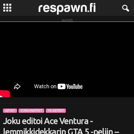
MAINOS
R
e
s
p
a
w
n
UUTISET
ELOKUVAUUTISET
PELIUUTISET
.
Joku editoi Ace Ventura -
f
lemmikkidekkarin GTA 5 -peliin –