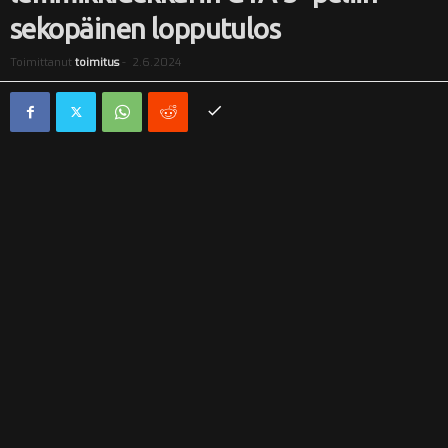
sekopäinen lopputulos
i
Toimittanut
toimitus
-
2.6.2024