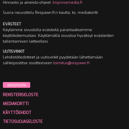
Hinnasto ja aineisto-ohjeet:
Improvemedia.fi
Suora neuvottelu Respawn.fi:n kautta, ks. mediakortti
EVÄSTEET
Käytämme sivustolla evästeitä parantaaksemme
käyttökokemustasi. Käyttämällä sivustoa hyväksyt evästeiden
tallentamisen laitteellesi.
UUTISVINKIT
Lehdistötiedotteet ja uutisvinkit pyydetään lähettämään
sähköpostitse osoitteeseen
toimitus@respawn.fi
SIVUSTOSTA
REKISTERISELOSTE
MEDIAKORTTI
KÄYTTÖEHDOT
TIETOSUOJASELOSTE