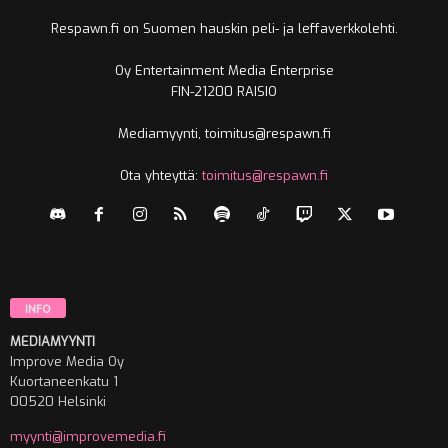
Respawn.fi on Suomen hauskin peli- ja leffaverkkolehti.
Oy Entertainment Media Enterprise
FIN-21200 RAISIO
Mediamyynti, toimitus@respawn.fi
Ota yhteyttä:
toimitus@respawn.fi
INFO
MEDIAMYYNTI
Improve Media Oy
Kuortaneenkatu 1
00520 Helsinki
myynti@improvemedia.fi