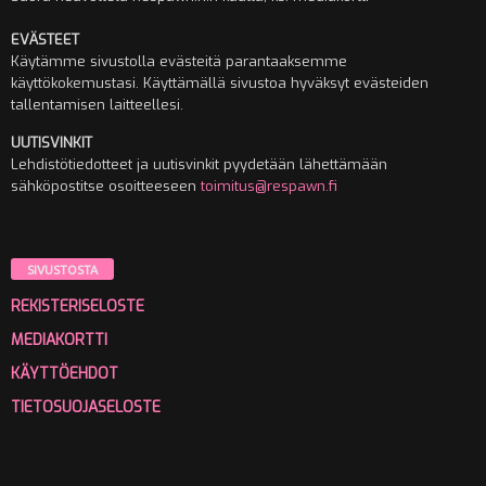
EVÄSTEET
Käytämme sivustolla evästeitä parantaaksemme
käyttökokemustasi. Käyttämällä sivustoa hyväksyt evästeiden
tallentamisen laitteellesi.
UUTISVINKIT
Lehdistötiedotteet ja uutisvinkit pyydetään lähettämään
sähköpostitse osoitteeseen
toimitus@respawn.fi
SIVUSTOSTA
REKISTERISELOSTE
MEDIAKORTTI
KÄYTTÖEHDOT
TIETOSUOJASELOSTE