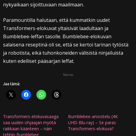
nykyaikaan sijoittuvaan maailmaan.
Paramountilla halutaan, että kummatkin uudet
Transformers-elokuvat yltaisivät laadultaan ja
Bumblebee-leffan tasolle. Bumblebee-elokuvan
salaisena reseptinä oli se, että se kertoi tarinan tytöstä
ja robotista, eikä tuhonkoneiden välisistä ninjailuista
kuten edelliset pääsarjan leffat.
Mainos
Jaa tämä:
Transformers-elokuvasaaga
Bumblebee-arvostelu (4K
saa uuden ohjaajan myötä
UHD Blu-ray) – Se paras
raikkaan käänteen – näin
Transformers-elokuva?
tehtiin Bumblebee