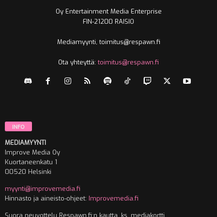
Oy Entertainment Media Enterprise
FIN-21200 RAISIO
Mediamyynti, toimitus@respawn.fi
Ota yhteyttä:
toimitus@respawn.fi
INFO
MEDIAMYYNTI
Improve Media Oy
Kuortaneenkatu 1
00520 Helsinki
myynti@improvemedia.fi
Hinnasto ja aineisto-ohjeet:
Improvemedia.fi
Suora neuvottelu Respawn.fi:n kautta, ks. mediakortti