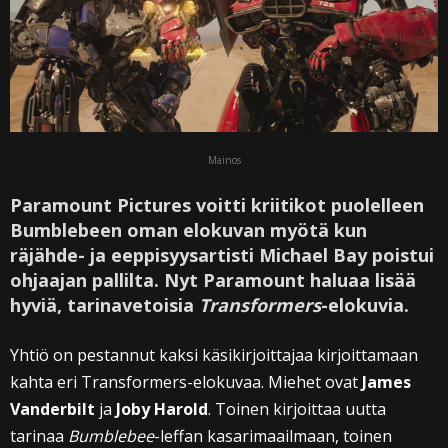
Mainos
Paramount Pictures voitti kriitikot puolelleen
Bumblebeen oman elokuvan myötä kun
räjähde- ja eeppisyysartisti Michael Bay poistui
ohjaajan pallilta. Nyt Paramount haluaa lisää
hyviä, tarinavetoisia
Transformers
-elokuvia.
Yhtiö on pestannut kaksi käsikirjoittajaa kirjoittamaan
kahta eri Transformers-elokuvaa. Miehet ovat
James
Vanderbilt
ja
Joby Harold
. Toinen kirjoittaa uutta
tarinaa
Bumblebee
-leffan kasarimaailmaan, toinen