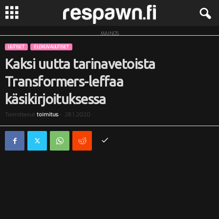
MAINOS
R
UUTISET
ELOKUVAUUTISET
e
Kaksi uutta tarinavetoista
Transformers-leffaa
s
käsikirjoituksessa
p
Toimittanut
toimitus
-
28.1.2020
a
w
n
.
f