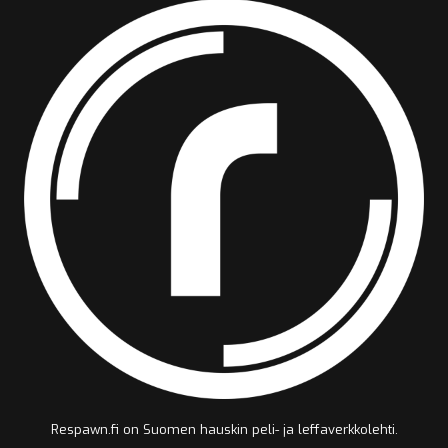
Respawn.fi on Suomen hauskin peli- ja leffaverkkolehti.