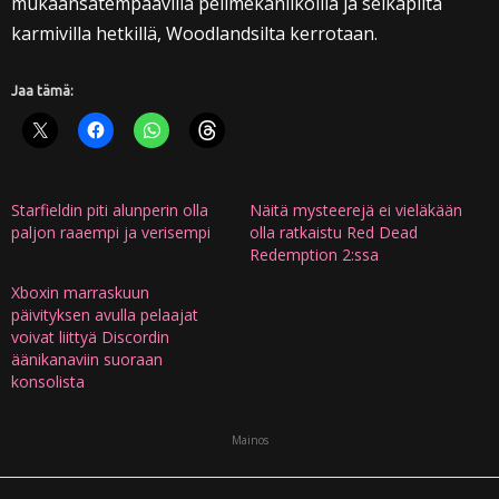
mukaansatempaavilla pelimekaniikoilla ja selkäpiitä
karmivilla hetkillä, Woodlandsilta kerrotaan.
Jaa tämä:
Starfieldin piti alunperin olla
Näitä mysteerejä ei vieläkään
paljon raaempi ja verisempi
olla ratkaistu Red Dead
Redemption 2:ssa
Xboxin marraskuun
päivityksen avulla pelaajat
voivat liittyä Discordin
äänikanaviin suoraan
konsolista
Mainos