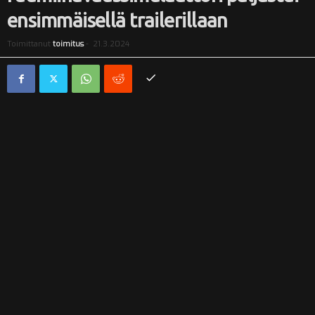
ensimmäisellä trailerillaan
i
Toimittanut
toimitus
-
21.3.2024