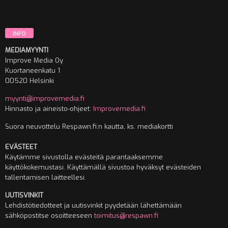
INFO
MEDIAMYYNTI
Improve Media Oy
Kuortaneenkatu 1
00520 Helsinki
myynti@improvemedia.fi
Hinnasto ja aineisto-ohjeet:
Improvemedia.fi
Suora neuvottelu Respawn.fi:n kautta, ks. mediakortti
EVÄSTEET
Käytämme sivustolla evästeitä parantaaksemme
käyttökokemustasi. Käyttämällä sivustoa hyväksyt evästeiden
tallentamisen laitteellesi.
UUTISVINKIT
Lehdistötiedotteet ja uutisvinkit pyydetään lähettämään
sähköpostitse osoitteeseen
toimitus@respawn.fi