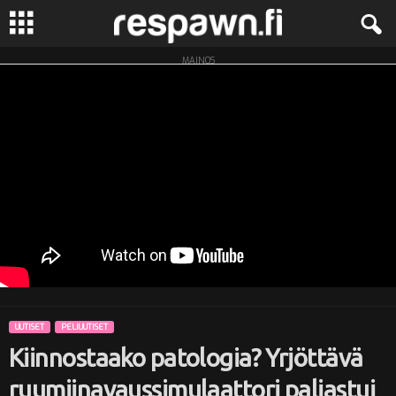
MAINOS
R
e
s
p
a
w
n
UUTISET
PELIUUTISET
.
Kiinnostaako patologia? Yrjöttävä
f
ruumiinavaussimulaattori paljastui