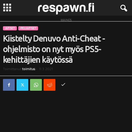
MAINOS
R
UUTISET
PELIUUTISET
e
Kiistelty Denuvo Anti-Cheat -
ohjelmisto on nyt myös PS5-
s
kehittäjien käytössä
p
Toimittanut
toimitus
-
11.3.2021
a
w
n
.
f