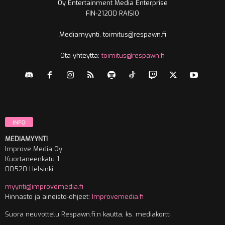
Oy Entertainment Media Enterprise
FIN-21200 RAISIO
Mediamyynti, toimitus@respawn.fi
Ota yhteyttä:
toimitus@respawn.fi
INFO
MEDIAMYYNTI
Improve Media Oy
Kuortaneenkatu 1
00520 Helsinki
myynti@improvemedia.fi
Hinnasto ja aineisto-ohjeet:
Improvemedia.fi
Suora neuvottelu Respawn.fi:n kautta, ks. mediakortti