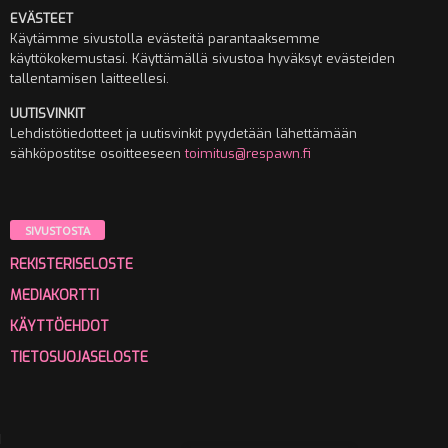
EVÄSTEET
Käytämme sivustolla evästeitä parantaaksemme
käyttökokemustasi. Käyttämällä sivustoa hyväksyt evästeiden
tallentamisen laitteellesi.
UUTISVINKIT
Lehdistötiedotteet ja uutisvinkit pyydetään lähettämään
sähköpostitse osoitteeseen
toimitus@respawn.fi
SIVUSTOSTA
REKISTERISELOSTE
MEDIAKORTTI
KÄYTTÖEHDOT
TIETOSUOJASELOSTE