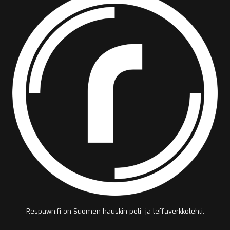
Respawn.fi on Suomen hauskin peli- ja leffaverkkolehti.