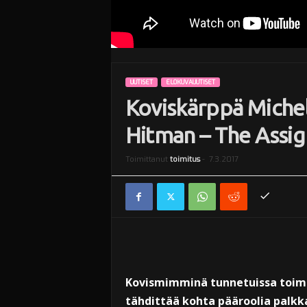
UUTISET
ELOKUVAUUTISET
Koviskärppä Michel
Hitman – The Assig
Toimittanut
toimitus
-
7.3.2017
Kovismimminä tunnetuissa toimi
tähdittää kohta pääroolia palk