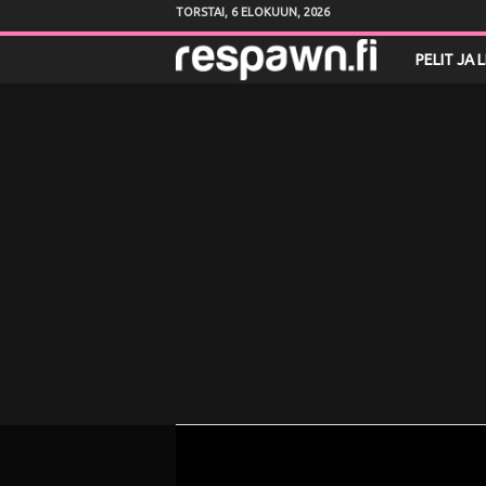
TORSTAI, 6 ELOKUUN, 2026
R
PELIT JA 
e
s
p
a
w
n
.
f