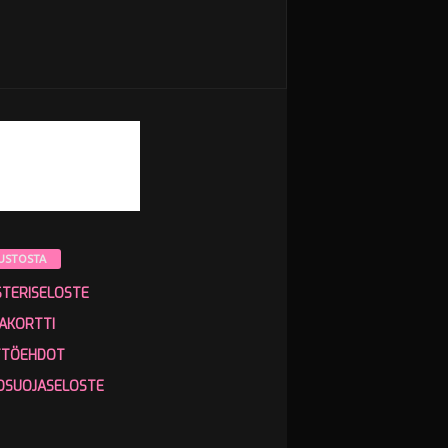
USTOSTA
STERISELOSTE
AKORTTI
TTÖEHDOT
OSUOJASELOSTE