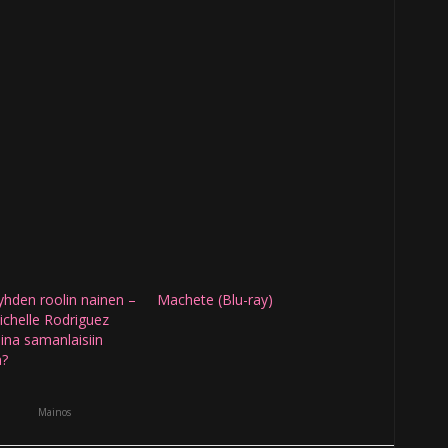
hden roolin nainen –
Machete (Blu-ray)
ichelle Rodriguez
ina samanlaisiin
n?
Mainos