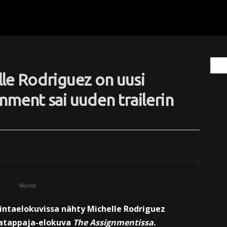
le Rodriguez on uusi
nment sai uuden trailerin
Mainos
ntaelokuvissa nähty Michelle Rodriguez
katappaja-elokuva
The Assignmentissa
.