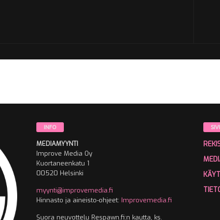
INFO
SIV
MEDIAMYYNTI
REKI
Improve Media Oy
MEDI
Kuortaneenkatu 1
00520 Helsinki
KÄY
TIET
myynti@improvemedia.fi
Hinnasto ja aineisto-ohjeet:
Improvemedia.fi
Suora neuvottelu Respawn.fi:n kautta, ks.