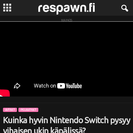
MAINOS
R
e
s
p
a
w
n
UUTISET
PELIUUTISET
.
Kuinka hyvin Nintendo Switch pysyy
f
vihaisen ukin käpälissä?