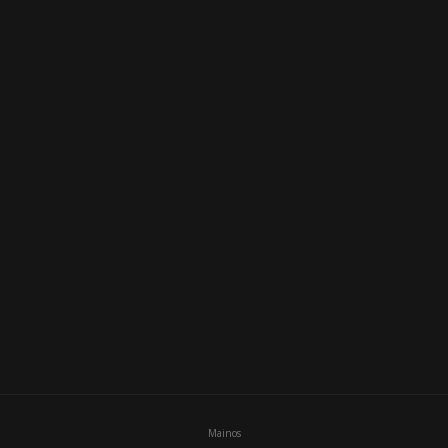
i
Mainos