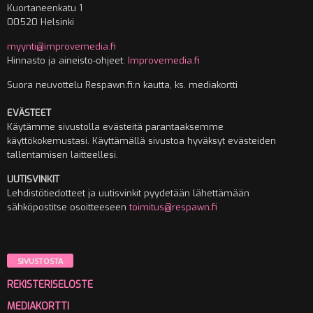
Kuortaneenkatu 1
00520 Helsinki
myynti@improvemedia.fi
Hinnasto ja aineisto-ohjeet:
Improvemedia.fi
Suora neuvottelu Respawn.fi:n kautta, ks. mediakortti
EVÄSTEET
Käytämme sivustolla evästeitä parantaaksemme
käyttökokemustasi. Käyttämällä sivustoa hyväksyt evästeiden
tallentamisen laitteellesi.
UUTISVINKIT
Lehdistötiedotteet ja uutisvinkit pyydetään lähettämään
sähköpostitse osoitteeseen
toimitus@respawn.fi
SIVUSTOSTA
REKISTERISELOSTE
MEDIAKORTTI