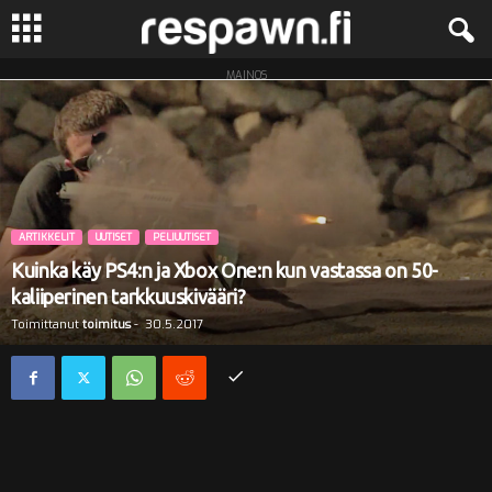
MAINOS
R
e
s
p
ARTIKKELIT
UUTISET
PELIUUTISET
Kuinka käy PS4:n ja Xbox One:n kun vastassa on 50-
a
kaliiperinen tarkkuuskivääri?
Toimittanut
toimitus
-
30.5.2017
w
n
.
f