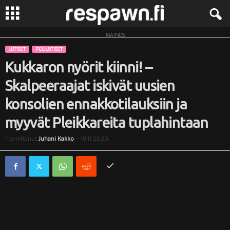
MAINOS
R
UUTISET
PELIUUTISET
e
Kukkaron nyörit kiinni! –
Skalpeeraajat iskivät uusien
s
konsolien ennakkotilauksiin ja
p
myyvät Pleikkareita tuplahintaan
a
Toimittanut
Juhani Kakko
-
19.11.2020
w
n
.
f