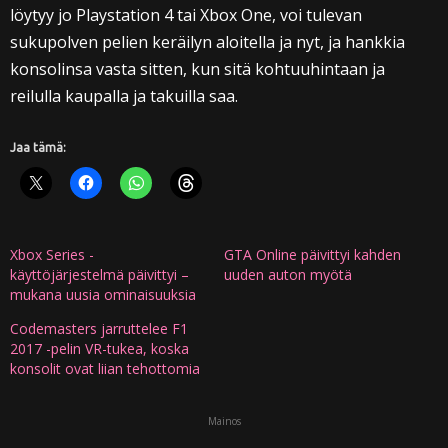
löytyy jo Playstation 4 tai Xbox One, voi tulevan
sukupolven pelien keräilyn aloitella ja nyt, ja hankkia
konsolinsa vasta sitten, kun sitä kohtuuhintaan ja
reilulla kaupalla ja takuilla saa.
Jaa tämä:
Xbox Series -
GTA Online päivittyi kahden
käyttöjärjestelmä päivittyi –
uuden auton myötä
mukana uusia ominaisuuksia
Codemasters jarruttelee F1
2017 -pelin VR-tukea, koska
konsolit ovat liian tehottomia
Mainos