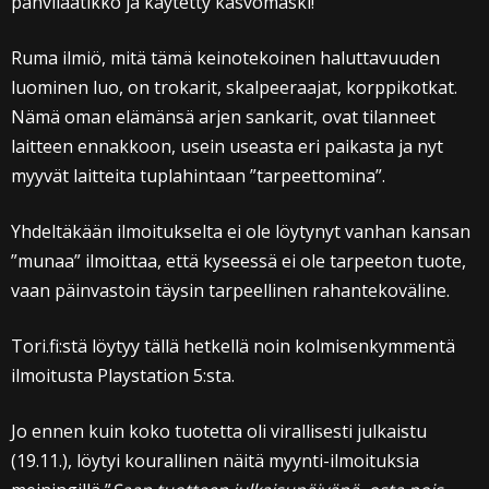
pahvilaatikko ja käytetty kasvomaski!
Ruma ilmiö, mitä tämä keinotekoinen haluttavuuden
luominen luo, on trokarit, skalpeeraajat, korppikotkat.
Nämä oman elämänsä arjen sankarit, ovat tilanneet
laitteen ennakkoon, usein useasta eri paikasta ja nyt
myyvät laitteita tuplahintaan ”tarpeettomina”.
Yhdeltäkään ilmoitukselta ei ole löytynyt vanhan kansan
”munaa” ilmoittaa, että kyseessä ei ole tarpeeton tuote,
vaan päinvastoin täysin tarpeellinen rahantekoväline.
Tori.fi:stä löytyy tällä hetkellä noin kolmisenkymmentä
ilmoitusta Playstation 5:sta.
Jo ennen kuin koko tuotetta oli virallisesti julkaistu
(19.11.), löytyi kourallinen näitä myynti-ilmoituksia