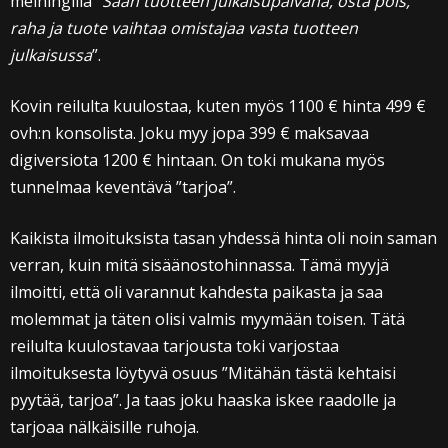
meiningillä ”
Saan tuotteen julkaisupäivänä, osta pois,
raha ja tuote vaihtaa omistajaa vasta tuotteen
julkaisussa
”.
Kovin reilulta kuulostaa, kuten myös 1100 € hinta 499 €
ovh:n konsolista. Joku myy jopa 399 € maksavaa
digiversiota 1200 € hintaan. On toki mukana myös
tunnelmaa keventävä ”tarjoa”.
Kaikista ilmoituksista tasan yhdessä hinta oli noin saman
verran, kuin mitä sisäänostohinnassa. Tämä myyjä
ilmoitti, että oli varannut kahdesta paikasta ja saa
molemmat ja täten olisi valmis myymään toisen. Tätä
reilulta kuulostavaa tarjousta toki varjostaa
ilmoituksesta löytyvä osuus ”Mitähän tästä kehtaisi
pyytää, tarjoa”. Ja taas joku haaska iskee raadolle ja
tarjoaa nälkäisille ruhoja.