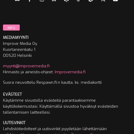
INFO
MEDIAMYYNTI
Improve Media Oy
Kuortaneenkatu 1
00520 Helsinki
myynti@improvemedia.fi
Hinnasto ja aineisto-ohjeet:
Improvemedia.fi
Suora neuvottelu Respawn.fi:n kautta, ks. mediakortti
EVÄSTEET
Käytämme sivustolla evästeitä parantaaksemme
käyttökokemustasi. Käyttämällä sivustoa hyväksyt evästeiden
tallentamisen laitteellesi.
UUTISVINKIT
Lehdistötiedotteet ja uutisvinkit pyydetään lähettämään