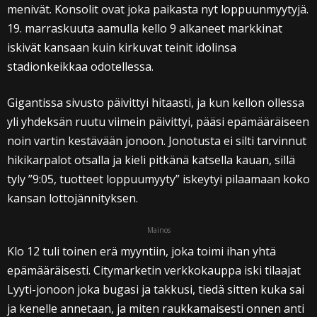
menivät. Konsolit ovat joka paikasta nyt loppuunmyytyjä.
19. marraskuuta aamulla kello 9 alkaneet markkinat
iskivät kansaan kuin kirkuvat teinit idolinsa
stadionkeikkaa odotellessa.
Gigantissa sivusto päivittyi hitaasti, ja kun kellon ollessa
yli yhdeksän ruutu viimein päivittyi, pääsi epämääräiseen
noin vartin kestävään jonoon. Jonotusta ei silti tarvinnut
hikikarpalot otsalla ja kieli pitkänä katsella kauan, sillä
tyly ”9:05, tuotteet loppuumyyty” iskeytyi pilaamaan koko
kansan lottojännityksen.
Mainos
Klo 12 tuli toinen erä myyntiin, joka toimi ihan yhtä
epämääräisesti. Citymarketin verkkokauppa iski tilaajat
Lyyti-jonoon joka bugasi ja takkusi, tiedä sitten kuka sai
ja kenelle annetaan, ja miten raukkamaisesti onnen anti