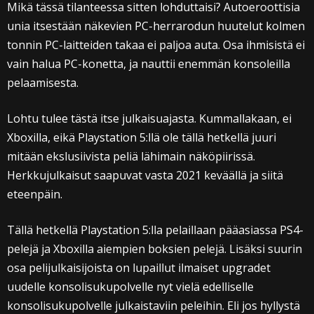
Mikä tässä tilanteessa sitten lohduttaisi? Autoeroottisia
unia itsestään näkevien PC-herrarodun huutelut kolmen
tonnin PC-laitteiden takaa ei paljoa auta. Osa ihmisistä ei
vain halua PC-konetta, ja nauttii enemmän konsoleilla
pelaamisesta.
Lohtu tulee tästä itse julkaisuajasta. Kummallakaan, ei
Xboxilla, eikä Playstation 5:llä ole tällä hetkellä juuri
mitään ekslusiivista peliä lähimain näköpiirissä.
Herkkujulkaisut saapuvat vasta 2021 keväällä ja siitä
eteenpäin.
Tällä hetkellä Playstation 5:lla pelaillaan pääasiassa PS4-
pelejä ja Xboxilla aiempien boksien pelejä. Lisäksi suurin
osa pelijulkaisijoista on lupaillut ilmaiset upgradet
uudelle konsolisukupolvelle nyt vielä edelliselle
konsolisukupolvelle julkaistaviin peleihin. Eli jos hyllystä