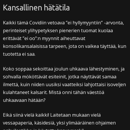
Kansallinen hätätila
Kaikki tämä Covidiin vetoava ”ei hyllymyyntiin” -arvonta,
perinteiset ylihypetyksen pienerien tuomat kuolaa
erittävät ”ei oo”:n myynnit aiheuttavat
konsolikansalaisissa tarpeen, jota on vaikea täyttää, kun
tuotetta ei saa.
Koko soppaa sekoittaa joulun uhkaava lähestyminen, ja
sohvalla mököttävät esiteinit, jotka näyttävät samaa
ilmettä, kuin niiden uusiksi vaatteiksi lahjottaisi isoveljen
kulahtaneet kalsarit. Mistä onni tähän väestöä
uhkaavaan hätään?
Eikä siinä vielä kaikki! Laitetaan mukaan vielä
vessapaperia, käsidesiä, yksi ylimääräinen ohjaimen