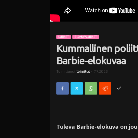
UUTISET
ELOKUVAUUTISET
Kummallinen poliitt
Barbie-elokuvaa
Toimittanut
toimitus
-
7.7.2023
Tuleva Barbie-elokuva on jo