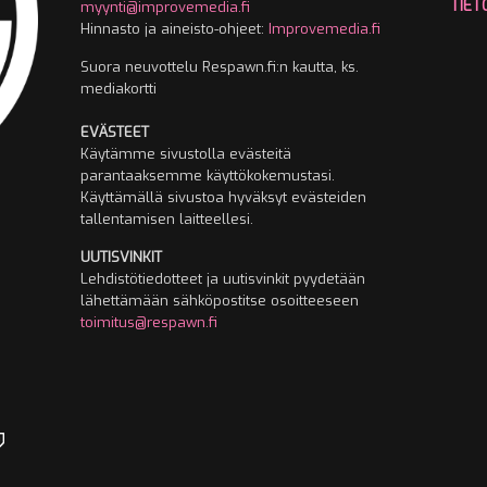
TIET
myynti@improvemedia.fi
Hinnasto ja aineisto-ohjeet:
Improvemedia.fi
Suora neuvottelu Respawn.fi:n kautta, ks.
mediakortti
EVÄSTEET
Käytämme sivustolla evästeitä
parantaaksemme käyttökokemustasi.
Käyttämällä sivustoa hyväksyt evästeiden
tallentamisen laitteellesi.
UUTISVINKIT
Lehdistötiedotteet ja uutisvinkit pyydetään
lähettämään sähköpostitse osoitteeseen
toimitus@respawn.fi