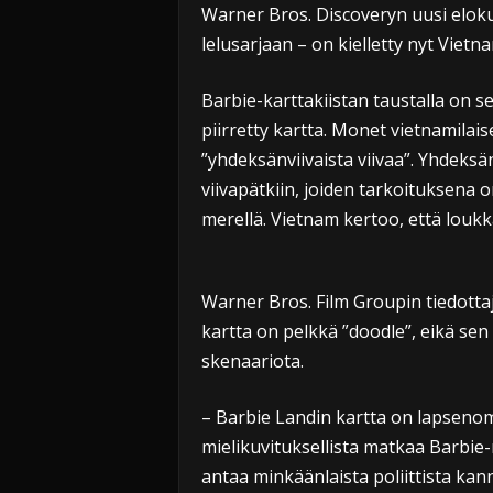
Warner Bros. Discoveryn uusi elok
lelusarjaan – on kielletty nyt Vietn
Barbie-karttakiistan taustalla on se
piirretty kartta. Monet vietnamilai
”yhdeksänviivaista viivaa”. Yhdeksänv
viivapätkiin, joiden tarkoituksena 
merellä. Vietnam kertoo, että louk
Warner Bros. Film Groupin tiedottaja
kartta on pelkkä ”doodle”, eikä sen 
skenaariota.
– Barbie Landin kartta on lapsenom
mielikuvituksellista matkaa Barbie-
antaa minkäänlaista poliittista kan