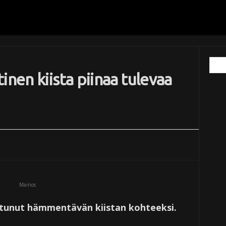
inen kiista piinaa tulevaa
Mainos
utunut hämmentävän kiistan kohteeksi.