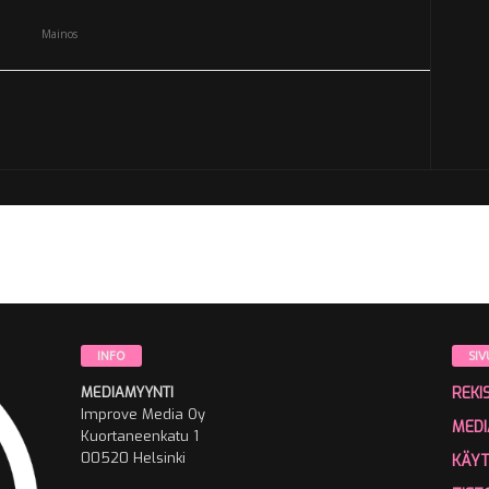
Mainos
INFO
SIV
MEDIAMYYNTI
REKI
Improve Media Oy
MEDI
Kuortaneenkatu 1
00520 Helsinki
KÄY