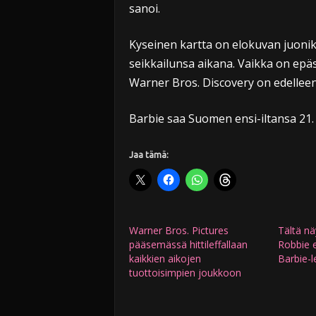
sanoi.
Kyseinen kartta on elokuvan juoniku
seikkailunsa aikana. Vaikka on epäsel
Warner Bros. Discovery on edelleen
Barbie saa Suomen ensi-iltansa 21.
Jaa tämä:
Warner Bros. Pictures
Tältä n
pääsemässä hittileffallaan
Robbie 
kaikkien aikojen
Barbie-l
tuottoisimpien joukkoon