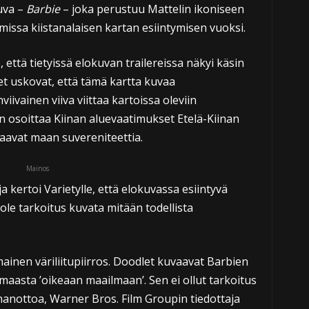
uva –
Barbie
– joka perustuu Mattelin ikoniseen
amissa kiistanalaisen kartan esiintymisen vuoksi.
, että tietyissä elokuvan trailereissa näkyi käsin
set uskovat, että tämä kartta kuvaa
iivainen viiva viittaa kartoissa oleviin
on osoittaa Kiinan aluevaatimukset Etelä-Kiinan
kaavat maan suvereniteettia.
Mainos
 kertoi Varietylle, että elokuvassa esiintyvä
ole tarkoitus kuvata mitään todellista
ainen väriliitupiirros. Doodlet kuvaavat Barbien
maasta ’oikeaan maailmaan’. Sen ei ollut tarkoitus
nanottoa, Warner Bros. Film Groupin tiedottaja