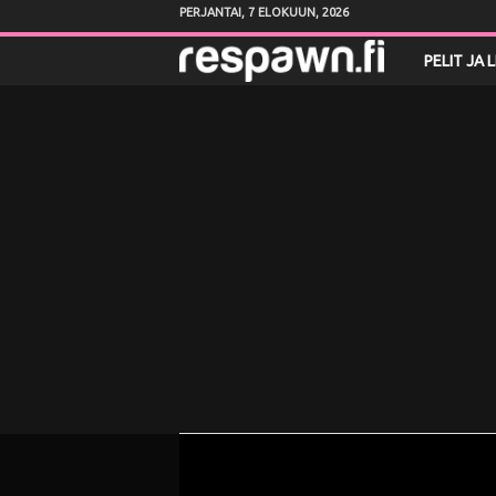
PERJANTAI, 7 ELOKUUN, 2026
R
PELIT JA 
e
s
p
a
w
n
.
f