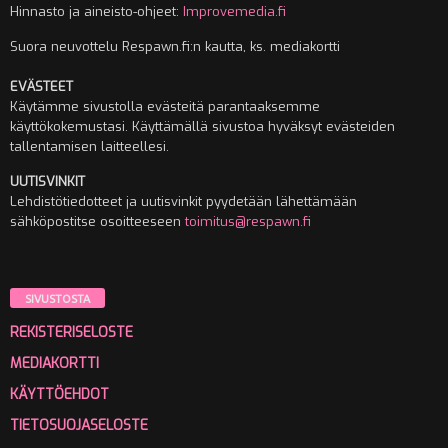
Hinnasto ja aineisto-ohjeet:
Improvemedia.fi
Suora neuvottelu Respawn.fi:n kautta, ks. mediakortti
EVÄSTEET
Käytämme sivustolla evästeitä parantaaksemme
käyttökokemustasi. Käyttämällä sivustoa hyväksyt evästeiden
tallentamisen laitteellesi.
UUTISVINKIT
Lehdistötiedotteet ja uutisvinkit pyydetään lähettämään
sähköpostitse osoitteeseen
toimitus@respawn.fi
SIVUSTOSTA
REKISTERISELOSTE
MEDIAKORTTI
KÄYTTÖEHDOT
TIETOSUOJASELOSTE