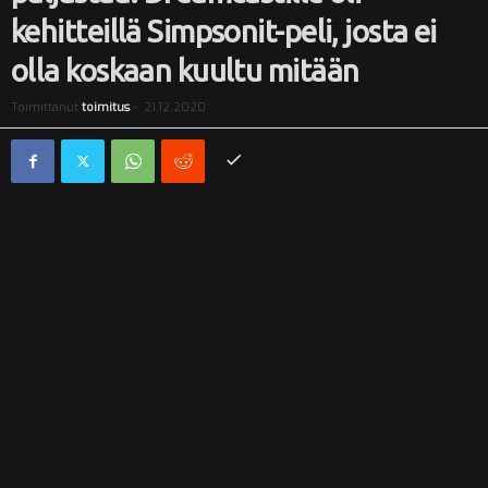
kehitteillä Simpsonit-peli, josta ei
i
olla koskaan kuultu mitään
Toimittanut
toimitus
-
21.12.2020