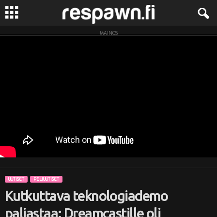
MAINOS
R
e
s
p
a
w
n
UUTISET
PELIUUTISET
.
Kutkuttava teknologiademo
f
paljastaa: Dreamcastille oli