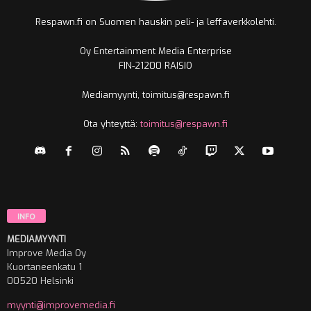
Respawn.fi on Suomen hauskin peli- ja leffaverkkolehti.
Oy Entertainment Media Enterprise
FIN-21200 RAISIO
Mediamyynti, toimitus@respawn.fi
Ota yhteyttä:
toimitus@respawn.fi
INFO
MEDIAMYYNTI
Improve Media Oy
Kuortaneenkatu 1
00520 Helsinki
myynti@improvemedia.fi