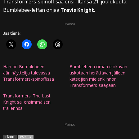
Transformers-spinoff saa ensi-iltansa 21. joulukuuta.
Bumblebee-leffan ohjaa
Travis Knight
.
Mainos
Jaa tämä:
Hän on Bumblebeen
Bumblebeen oman elokuvan
ääninäyttelijä tulevassa
uskotaan herättävän jälleen
Transformers-spinoffissa
katsojien mielenkiinnon
Transformers-saagaan
Transformers: The Last
Knight sai ensimmäisen
trailerinsa
Mainos
LÄHDE
VARIETY