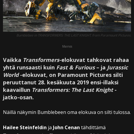
Bumblebee in TRANSFORMERS: THE LAST KNIGHT, from Paramount Pictures.
Mainos
Vaikka
Transformers
-elokuvat tahkovat rahaa
yhtä runsaasti kuin
Fast & Furious
– ja
Jurassic
World
-elokuvat, on Paramount Pictures silti
peruuttanut 28. kesäkuuta 2019 ensi-illaksi
kaavaillun
Transformers: The Last Knight
-
jatko-osan.
Näillä näkymin Bumblebeen oma elokuva on silti tulossa.
Hailee Steinfeldin
ja
John Cenan
tähdittämä