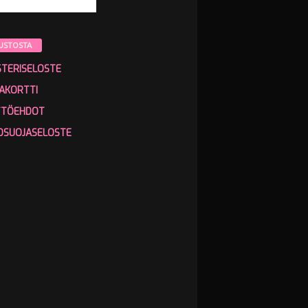
USTOSTA
STERISELOSTE
AKORTTI
TTÖEHDOT
OSUOJASELOSTE