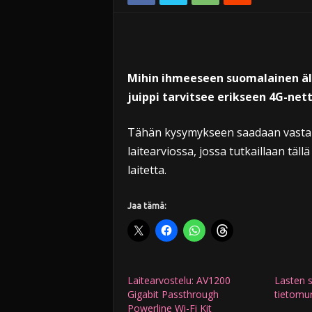
Mihin ihmeeseen suomalainen äly
juippi tarvitsee erikseen 4G-n
Tähän kysymykseen saadaan vast
laitearviossa, jossa tutkaillaan täl
laitetta.
Jaa tämä:
Laitearvostelu: AV1200
Lasten s
Gigabit Passthrough
tietomu
Powerline Wi-Fi Kit