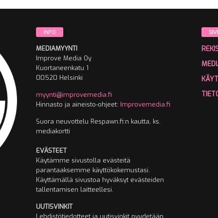
INFO
SIV
MEDIAMYYNTI
REKI
Improve Media Oy
MEDI
Kuortaneenkatu 1
00520 Helsinki
KÄY
TIET
myynti@improvemedia.fi
Hinnasto ja aineisto-ohjeet:
Improvemedia.fi
Suora neuvottelu Respawn.fi:n kautta, ks.
mediakortti
EVÄSTEET
Käytämme sivustolla evästeitä
parantaaksemme käyttökokemustasi.
Käyttämällä sivustoa hyväksyt evästeiden
tallentamisen laitteellesi.
UUTISVINKIT
Lehdistötiedotteet ja uutisvinkit pyydetään