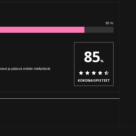
85 %
85
%
et ja päässä erittäin miellyttävät.
KOKONAISPISTEET