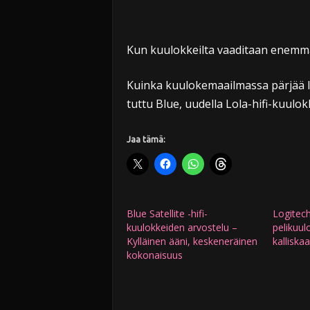
Kun kuulokkeilta vaaditaan enemmän
Kuinka kuulokemaailmassa pärjää 
tuttu Blue, uudella Lola-hifi-kuulo
Jaa tämä:
Blue Satellite -hifi-
Logitec
kuulokkeiden arvostelu –
pelikuul
Kylläinen ääni, keskeneräinen
kalliska
kokonaisuus