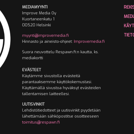
MEDIAMYYNTI
REKI
Improve Media Oy
MEDI
Kuortaneenkatu 1
00520 Helsinki
KÄY
TIET
myynti@improvemedia.fi
Hinnasto ja aineisto-ohjeet:
Improvemedia.fi
Suora neuvottelu Respawn.fi:n kautta, ks.
mediakortti
EVÄSTEET
Käytämme sivustolla evästeitä
parantaaksemme käyttökokemustasi.
Käyttämällä sivustoa hyväksyt evästeiden
tallentamisen laitteellesi.
UUTISVINKIT
Lehdistötiedotteet ja uutisvinkit pyydetään
lähettämään sähköpostitse osoitteeseen
toimitus@respawn.fi