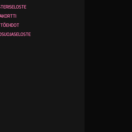
STERISELOSTE
AKORTTI
TTÖEHDOT
OSUOJASELOSTE