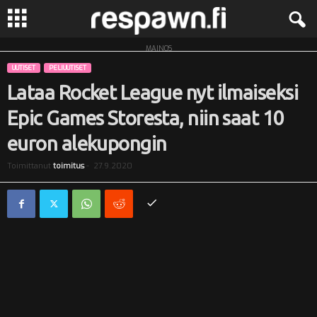
MAINOS
R
UUTISET
PELIUUTISET
e
Lataa Rocket League nyt ilmaiseksi
Epic Games Storesta, niin saat 10
s
euron alekupongin
p
Toimittanut
toimitus
-
27.9.2020
a
w
n
.
f