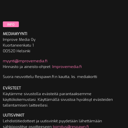
INFO
MEDIAMYYNTI
Improve Media Oy
Kuortaneenkatu 1
00520 Helsinki
myynti@improvemedia.fi
Hinnasto ja aineisto-ohjeet:
Improvemedia.fi
Suora neuvottelu Respawn.fi:n kautta, ks. mediakortti
EVÄSTEET
Käytämme sivustolla evästeitä parantaaksemme
käyttökokemustasi. Käyttämällä sivustoa hyväksyt evästeiden
tallentamisen laitteellesi.
UUTISVINKIT
Lehdistötiedotteet ja uutisvinkit pyydetään lähettämään
sähköpostitse osoitteeseen
toimitus@respawn.fi