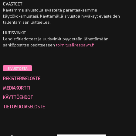
EVÄSTEET
Käytämme sivustolla evästeitä parantaaksemme
käyttökokemustasi. Käyttämällä sivustoa hyväksyt evästeiden
tallentamisen laitteellesi.
UUTISVINKIT
Lehdistötiedotteet ja uutisvinkit pyydetään lähettämään
sähköpostitse osoitteeseen
toimitus@respawn.fi
SIVUSTOSTA
REKISTERISELOSTE
MEDIAKORTTI
KÄYTTÖEHDOT
TIETOSUOJASELOSTE