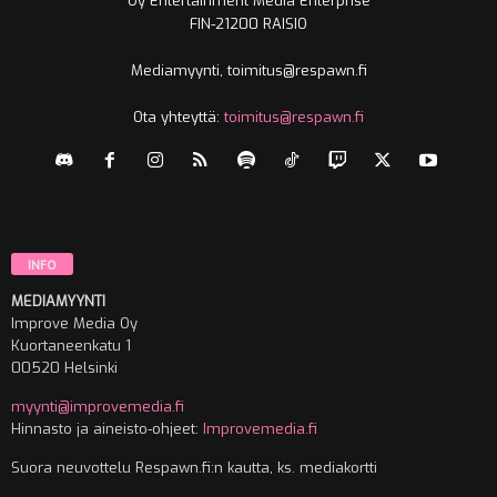
Oy Entertainment Media Enterprise
FIN-21200 RAISIO
Mediamyynti, toimitus@respawn.fi
Ota yhteyttä:
toimitus@respawn.fi
INFO
MEDIAMYYNTI
Improve Media Oy
Kuortaneenkatu 1
00520 Helsinki
myynti@improvemedia.fi
Hinnasto ja aineisto-ohjeet:
Improvemedia.fi
Suora neuvottelu Respawn.fi:n kautta, ks. mediakortti