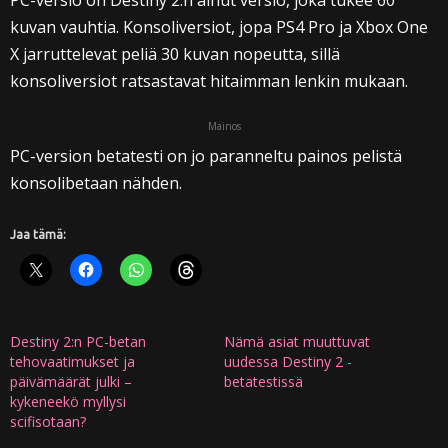
PC-versio on Destiny 2:n ainut versio, joka tukee 60
kuvan vauhtia. Konsoliversiot, jopa PS4 Pro ja Xbox One
X jarruttelevat peliä 30 kuvan nopeutta, sillä
konsoliversiot ratsastavat hitaimman lenkin mukaan.
Mainos
PC-version betatesti on jo paranneltu painos pelistä
konsolibetaan nähden.
Jaa tämä:
Destiny 2:n PC-betan
Nämä asiat muuttuvat
tehovaatimukset ja
uudessa Destiny 2 -
päivämäärät julki –
betatestissä
kykeneekö myllysi
scifisotaan?