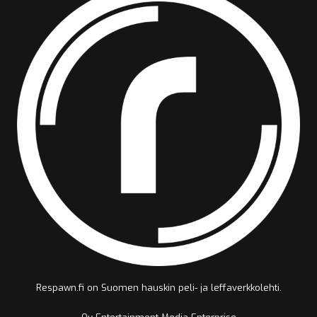
Respawn.fi on Suomen hauskin peli- ja leffaverkkolehti.