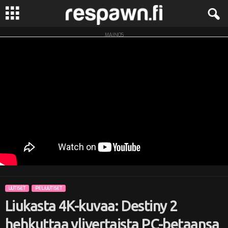
MAINOS
R
e
s
p
a
w
n
UUTISET
PELIUUTISET
.
Liukasta 4K-kuvaa: Destiny 2
f
hehkuttaa ylivertaista PC-betaansa