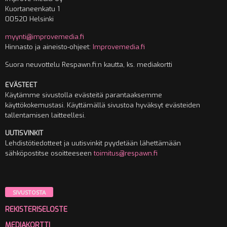
Kuortaneenkatu 1
00520 Helsinki
myynti@improvemedia.fi
Hinnasto ja aineisto-ohjeet:
Improvemedia.fi
Suora neuvottelu Respawn.fi:n kautta, ks. mediakortti
EVÄSTEET
Käytämme sivustolla evästeitä parantaaksemme
käyttökokemustasi. Käyttämällä sivustoa hyväksyt evästeiden
tallentamisen laitteellesi.
UUTISVINKIT
Lehdistötiedotteet ja uutisvinkit pyydetään lähettämään
sähköpostitse osoitteeseen
toimitus@respawn.fi
SIVUSTOSTA
REKISTERISELOSTE
MEDIAKORTTI