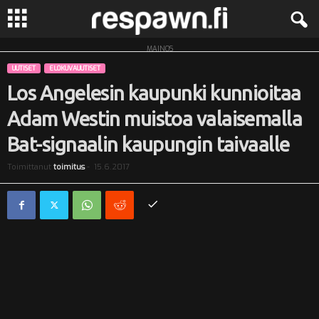
MAINOS
R
UUTISET
ELOKUVAUUTISET
e
Los Angelesin kaupunki kunnioitaa
Adam Westin muistoa valaisemalla
s
Bat-signaalin kaupungin taivaalle
p
Toimittanut
toimitus
-
15.6.2017
a
w
n
.
f