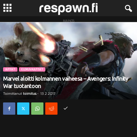
MAINOS
R
e
s
p
UUTISET
ELOKUVAUUTISET
a
Marvel aloitti kolmannen vaiheesa – Avengers: Infinity
War tuotantoon
w
Toimittanut
toimitus
-
13.2.2017
n
.
f