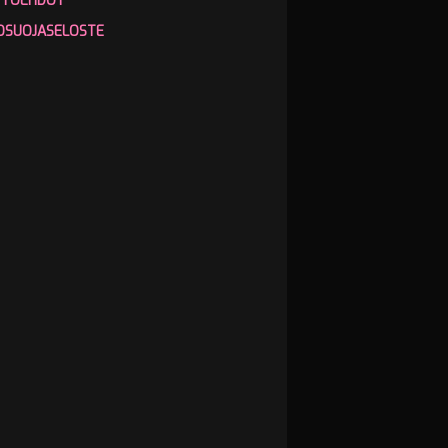
TTÖEHDOT
OSUOJASELOSTE