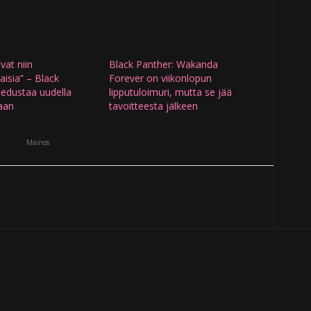
vat niin
Black Panther: Wakanda
aisia” – Black
Forever on viikonlopun
 edustaa uudella
lipputuloimuri, mutta se jää
laan
tavoitteesta jälkeen
Mainos