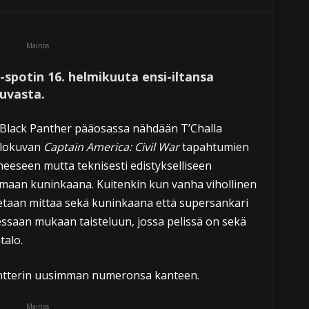
Mainos
-spotin 16. helmikuuta ensi-iltansa
uvasta.
 Black Panther pääosassa nähdään T’Challa
 elokuvan
Captain America: Civil War
tapahtumien
yneeseen mutta teknisesti edistykselliseen
aan kuninkaana. Kuitenkin kun vanha vihollinen
tetaan mittaa sekä kuninkaana että supersankari
saan mukaan taisteluun, jossa pelissä on sekä
alo.
antterin uusimman numeronsa kanteen.
Mainos