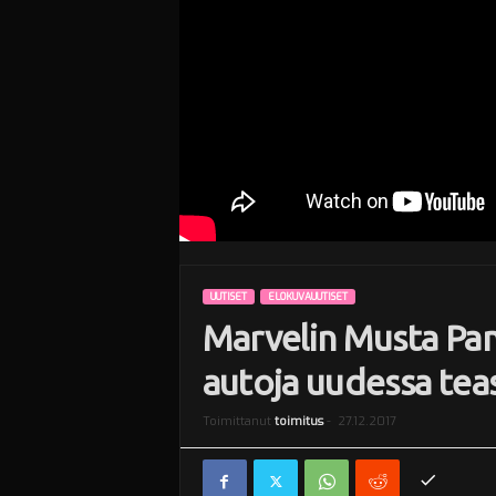
i
UUTISET
ELOKUVAUUTISET
Marvelin Musta Pant
autoja uudessa tea
Toimittanut
toimitus
-
27.12.2017