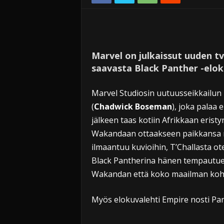
Marvel on julkaissut uuden tv
saavasta Black Panther -elok
Marvel Studiosin uutuusseikkailun
(
Chadwick Boseman
), joka palaa
jälkeen taas kotiin Afrikkaan erist
Wakandaan ottaakseen paikkansa m
ilmaantuu kuvioihin, T’Challasta o
Black Pantherina hänen tempautues
Wakandan että koko maailman koht
Myös elokuvalehti Empire nosti P