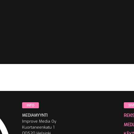
INFO
SIV
MEDIAMYYNTI
REKI
Improve Media Oy
MEDI
Kuortaneenkatu 1
00520 Helsinki