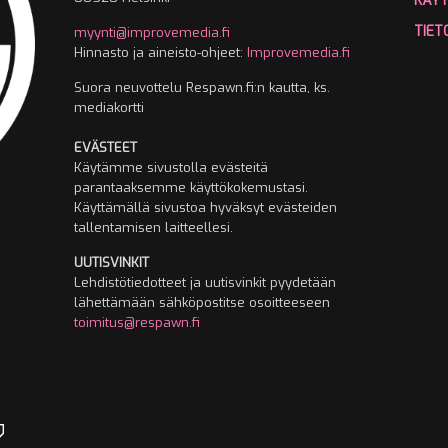
KÄY
TIET
myynti@improvemedia.fi
Hinnasto ja aineisto-ohjeet:
Improvemedia.fi
Suora neuvottelu Respawn.fi:n kautta, ks.
mediakortti
EVÄSTEET
Käytämme sivustolla evästeitä
parantaaksemme käyttökokemustasi.
Käyttämällä sivustoa hyväksyt evästeiden
tallentamisen laitteellesi.
UUTISVINKIT
Lehdistötiedotteet ja uutisvinkit pyydetään
lähettämään sähköpostitse osoitteeseen
toimitus@respawn.fi