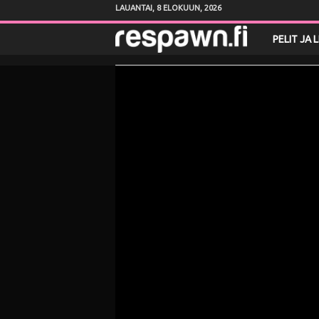
LAUANTAI, 8 ELOKUUN, 2026
R
PELIT JA 
e
s
p
a
w
n
.
f