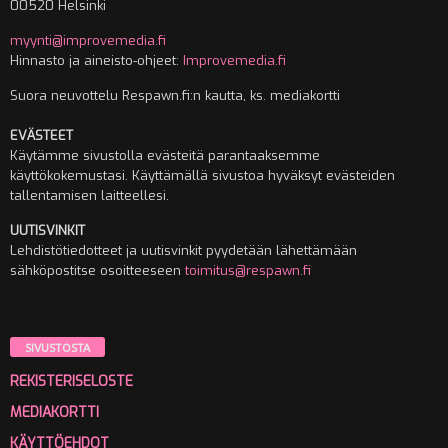
00520 Helsinki
myynti@improvemedia.fi
Hinnasto ja aineisto-ohjeet:
Improvemedia.fi
Suora neuvottelu Respawn.fi:n kautta, ks. mediakortti
EVÄSTEET
Käytämme sivustolla evästeitä parantaaksemme
käyttökokemustasi. Käyttämällä sivustoa hyväksyt evästeiden
tallentamisen laitteellesi.
UUTISVINKIT
Lehdistötiedotteet ja uutisvinkit pyydetään lähettämään
sähköpostitse osoitteeseen
toimitus@respawn.fi
SIVUSTOSTA
REKISTERISELOSTE
MEDIAKORTTI
KÄYTTÖEHDOT