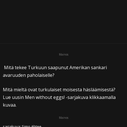
i
Mainos
Mitä tekee Turkuun saapunut Amerikan sankari
avaruuden paholaiselle?
Mitä mieltä ovat turkulaiset moisesta häsläämisestä?
Lue uusin Men without eggs! -sarjakuva klikkaamalla
kuvaa.
Mainos
sarjakuva: Simo Ahtee