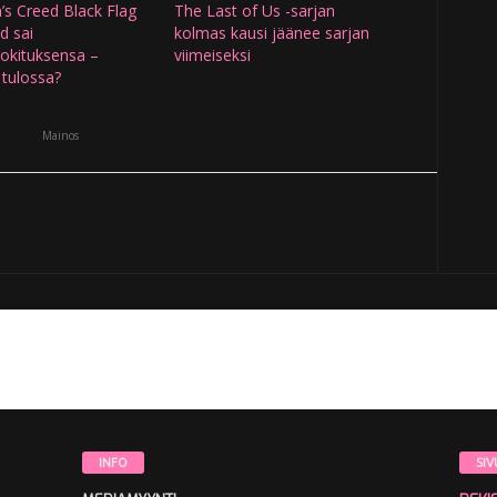
’s Creed Black Flag
The Last of Us -sarjan
d sai
kolmas kausi jäänee sarjan
uokituksensa –
viimeiseksi
s tulossa?
Mainos
INFO
SIV