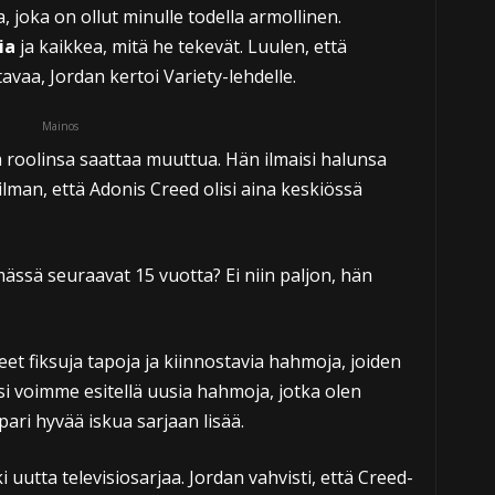
, joka on ollut minulle todella armollinen.
ia
ja kaikkea, mitä he tekevät. Luulen, että
vaa, Jordan kertoi Variety-lehdelle.
Mainos
n roolinsa saattaa muuttua. Hän ilmaisi halunsa
ilman, että Adonis Creed olisi aina keskiössä
ässä seuraavat 15 vuotta? Ei niin paljon, hän
t fiksuja tapoja ja kiinnostavia hahmoja, joiden
si voimme esitellä uusia hahmoja, jotka olen
pari hyvää iskua sarjaan lisää.
i uutta televisiosarjaa. Jordan vahvisti, että Creed-