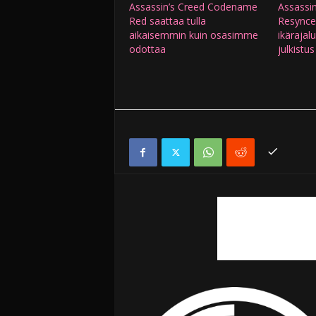
Assassin’s Creed Codename
Assassin
Red saattaa tulla
Resynce
aikaisemmin kuin osasimme
ikärajal
odottaa
julkistu