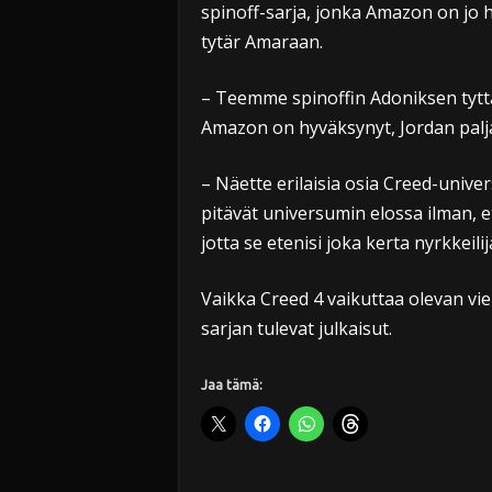
spinoff-sarja, jonka Amazon on jo 
tytär Amaraan.
– Teemme spinoffin Adoniksen tyttä
Amazon on hyväksynyt, Jordan palja
– Näette erilaisia osia Creed-unive
pitävät universumin elossa ilman, e
jotta se etenisi joka kerta nyrkkeil
Vaikka Creed 4 vaikuttaa olevan vi
sarjan tulevat julkaisut.
Jaa tämä: