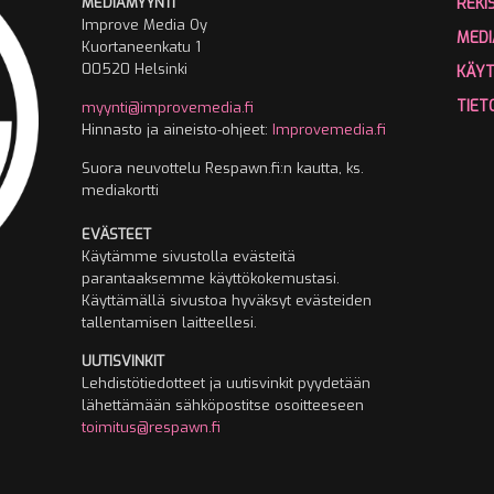
MEDIAMYYNTI
REKI
Improve Media Oy
MEDI
Kuortaneenkatu 1
00520 Helsinki
KÄY
TIET
myynti@improvemedia.fi
Hinnasto ja aineisto-ohjeet:
Improvemedia.fi
Suora neuvottelu Respawn.fi:n kautta, ks.
mediakortti
EVÄSTEET
Käytämme sivustolla evästeitä
parantaaksemme käyttökokemustasi.
Käyttämällä sivustoa hyväksyt evästeiden
tallentamisen laitteellesi.
UUTISVINKIT
Lehdistötiedotteet ja uutisvinkit pyydetään
lähettämään sähköpostitse osoitteeseen
toimitus@respawn.fi