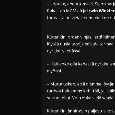
– Lopulta, ehdottomasti. Se on sarja
Rakastan MGM:ää ja
Irwin Winkler
tarinasta on vielä enemmän kerrotta
Kuitenkin Jordan vihjasi, että häne
löytää uusia tapoja edistää tarinaa 
nyrkkeilykehässä.
– Haluanko olla kehässä nyrkkeilem
myönsi.
– Mutta uskon, että olemme löytänee
tarinaa haluamme kehittää, ja lisäk
suunnitellut. Voin ehkä vielä saada 
Kuitenkin jännittävin paljastus kosk