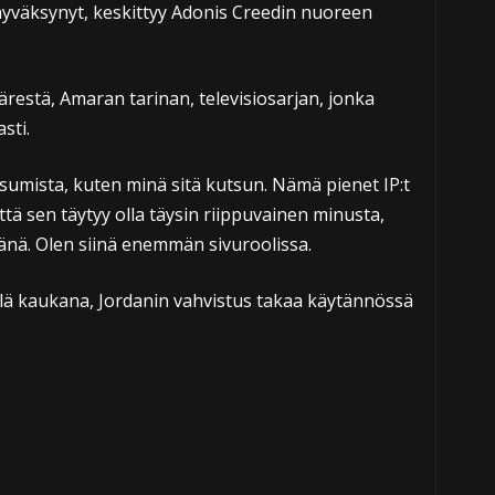
hyväksynyt, keskittyy Adonis Creedin nuoreen
restä, Amaran tarinan, televisiosarjan, jonka
sti.
rsumista, kuten minä sitä kutsun. Nämä pienet IP:t
ttä sen täytyy olla täysin riippuvainen minusta,
ijänä. Olen siinä enemmän sivuroolissa.
elä kaukana, Jordanin vahvistus takaa käytännössä