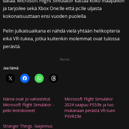
dataa. Microsoft Flight Simulator kattaa koko maapallon
ja tarjoilee sekä Xbox One:lle että pc:lle uljasta
kokonaisuuttaan ensi vuoden puolella.
Pelin julkaisuaikana ei nähdä vielä yhtään helikopteria
eikä VR-tukea, jotka kuitenkin molemmat ovat tulossa
perästä.
Mainos
Jaa tämä:
Nämä ovat jo vahvistetut
Microsoft Flight Simulator
Microsoft Flight Simulator -
2024 saapuu PS5:lle ja tuo
pelin lentokoneet
mukanaan perästä VR-tuen
PSVR2:lle
Stranger Things -laajennus