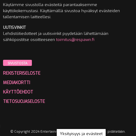
Käytämme sivustolla evästeitä parantaaksemme
käyttökokemustasi. Käyttämällä sivustoa hyväksyt evästeiden
tallentamisen laitteellesi.
UUTISVINKIT
Lehdistötiedotteet ja uutisvinkit pyydetään lähettämään
sähköpostitse osoitteeseen
toimitus@respawn.fi
SIVUSTOSTA
REKISTERISELOSTE
MEDIAKORTTI
KÄYTTÖEHDOT
TIETOSUOJASELOSTE
© Copyright 2024 Entertainment Media Oy. Kaikki oikeudet pidätetään.
Yksityisyys ja evästeet