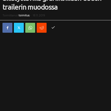
trailerin muodossa
i
Toimittanut
toimitus
-
18.11.2019