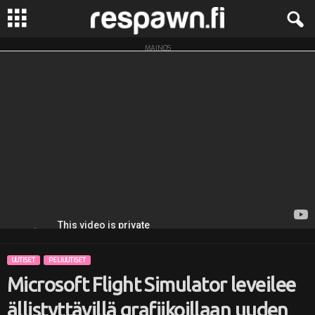
MAINOS
R
e
s
p
a
w
n
UUTISET
PELIUUTISET
.
Microsoft Flight Simulator leveilee
f
ällistyttävillä grafiikoillaan uuden