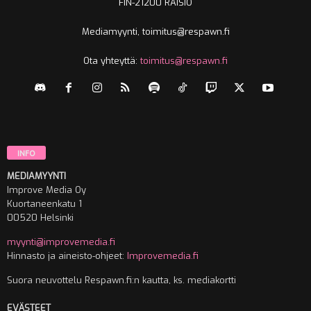
FIN-21200 RAISIO
Mediamyynti, toimitus@respawn.fi
Ota yhteyttä:
toimitus@respawn.fi
INFO
MEDIAMYYNTI
Improve Media Oy
Kuortaneenkatu 1
00520 Helsinki
myynti@improvemedia.fi
Hinnasto ja aineisto-ohjeet:
Improvemedia.fi
Suora neuvottelu Respawn.fi:n kautta, ks. mediakortti
EVÄSTEET