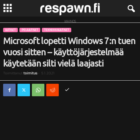
MAINOS
R
UUTISET
PELIUUTISET
TEKNIIKKAUUTISET
e
Microsoft lopetti Windows 7:n tuen
vuosi sitten – käyttöjärjestelmää
s
käytetään silti vielä laajasti
p
Toimittanut
toimitus
-
5.1.2021
a
w
n
.
f