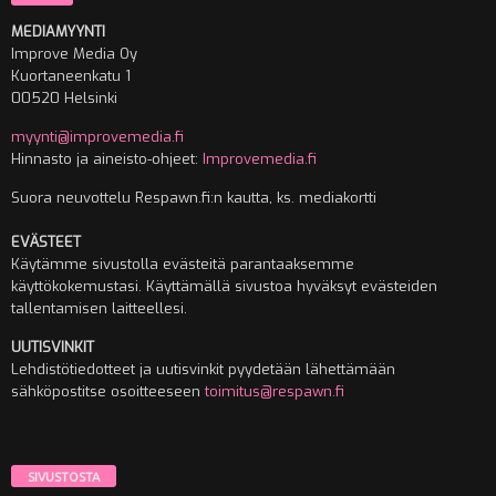
MEDIAMYYNTI
Improve Media Oy
Kuortaneenkatu 1
00520 Helsinki
myynti@improvemedia.fi
Hinnasto ja aineisto-ohjeet:
Improvemedia.fi
Suora neuvottelu Respawn.fi:n kautta, ks. mediakortti
EVÄSTEET
Käytämme sivustolla evästeitä parantaaksemme
käyttökokemustasi. Käyttämällä sivustoa hyväksyt evästeiden
tallentamisen laitteellesi.
UUTISVINKIT
Lehdistötiedotteet ja uutisvinkit pyydetään lähettämään
sähköpostitse osoitteeseen
toimitus@respawn.fi
SIVUSTOSTA