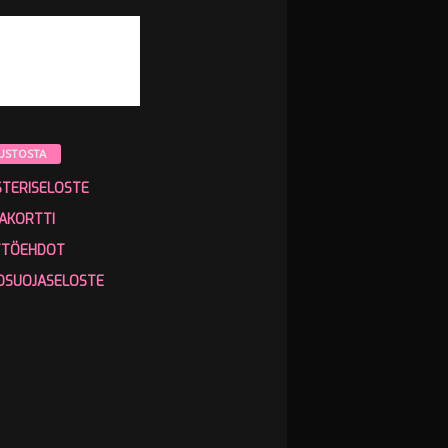
USTOSTA
STERISELOSTE
AKORTTI
TTÖEHDOT
OSUOJASELOSTE