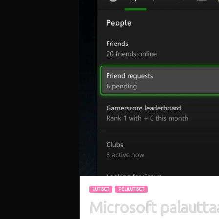
i
UUTISET
PELIUUTISET
Microsoft palauttaa