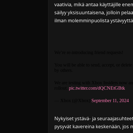
vaativia, mikä antaa käyttäjille en
säilyy yksisuuntaisena, jolloin pela
ilman molemminpuolista ystävyyttä
We’re re-introducing friend requests!
You will be able to send, accept, or delete
by others.
We are testing with Xbox Insiders now and 
rollout.
pic.twitter.com/dQCNEtGBtk
— Xbox (@Xbox)
September 11, 2024
Nykyiset ystävä- ja seuraajasuhteet 
pysyvät kavereina keskenään, jos 