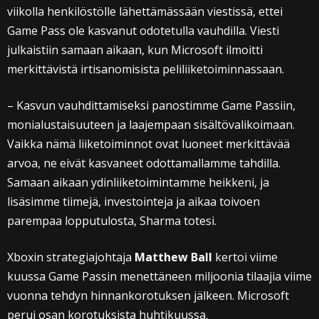
viikolla henkilöstölle lähettämässään viestissä, ettei
Game Pass ole kasvanut odotetulla vauhdilla. Viesti
julkaistiin samaan aikaan, kun Microsoft ilmoitti
merkittävistä irtisanomisista peliliiketoiminnassaan.
– Kasvun vauhdittamiseksi panostimme Game Passiin,
monialustaisuuteen ja laajempaan sisältövalikoimaan.
Vaikka nämä liiketoiminnot ovat luoneet merkittävää
arvoa, ne eivät kasvaneet odottamallamme tahdilla.
Samaan aikaan ydinliiketoimintamme heikkeni, ja
lisäsimme tiimejä, investointeja ja aikaa toivoen
parempaa lopputulosta, Sharma totesi.
Xboxin strategiajohtaja
Matthew Ball
kertoi viime
kuussa Game Passin menettäneen miljoonia tilaajia viime
vuonna tehdyn hinnankorotuksen jälkeen. Microsoft
perui osan korotuksista huhtikuussa.