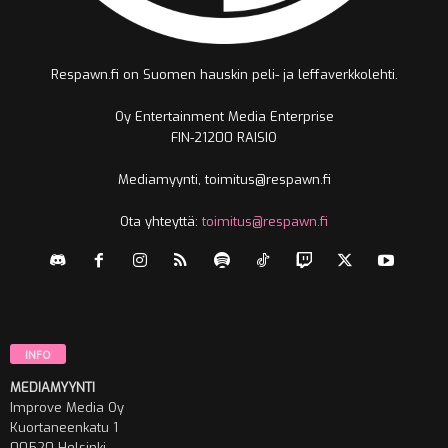
Respawn.fi on Suomen hauskin peli- ja leffaverkkolehti.
Oy Entertainment Media Enterprise
FIN-21200 RAISIO
Mediamyynti, toimitus@respawn.fi
Ota yhteyttä:
toimitus@respawn.fi
INFO
MEDIAMYYNTI
Improve Media Oy
Kuortaneenkatu 1
00520 Helsinki