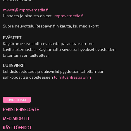
myynti@improvemedia.fi
Hinnasto ja aineisto-ohjeet:
Improvemedia.fi
Suora neuvottelu Respawn.fi:n kautta, ks. mediakortti
EVÄSTEET
Käytämme sivustolla evästeitä parantaaksemme
käyttökokemustasi. Käyttämällä sivustoa hyväksyt evästeiden
tallentamisen laitteellesi.
UUTISVINKIT
Lehdistötiedotteet ja uutisvinkit pyydetään lähettämään
sähköpostitse osoitteeseen
toimitus@respawn.fi
SIVUSTOSTA
REKISTERISELOSTE
MEDIAKORTTI
KÄYTTÖEHDOT