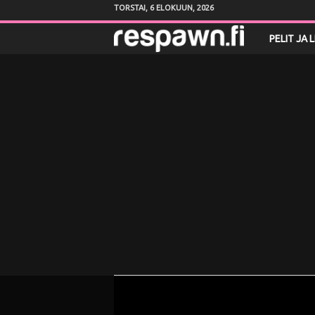
TORSTAI, 6 ELOKUUN, 2026
R
PELIT JA 
e
s
p
a
w
n
.
f