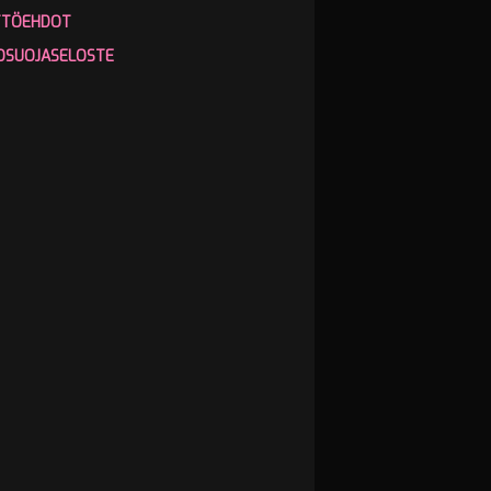
TTÖEHDOT
OSUOJASELOSTE