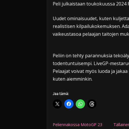
Peli julkaistaan toukokuussa 2024 Plei
Uudet ominaisuudet, kuten kuljetta
realistisen kilpailukokemuksen. Ada
vaikeustasoa pelaajan taitojen mu
Peliin on tehty parannuksia tekoälyy
todentuntuisempi. LiveGP-mestaruud
Pelaajat voivat myös luoda ja jaka
kuten aiemminkin.
Jaa tämä:
Peliennakossa MotoGP 23
Tällaine