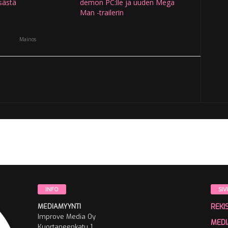
sästä
demon PC:lle ja uuden Mega
Man -trailerin
Mainos
INFO
SIV
MEDIAMYYNTI
REKI
Improve Media Oy
MEDI
Kuortaneenkatu 1