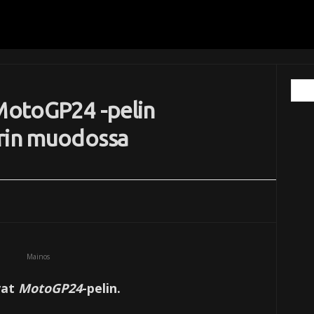
 MotoGP24 -pelin
erin muodossa
Mainos
vat
MotoGP24
-pelin.