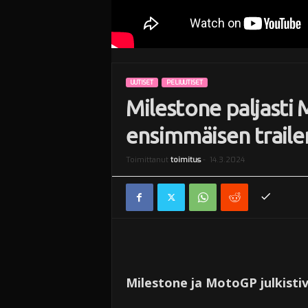
UUTISET
PELIUUTISET
Milestone paljasti
ensimmäisen trail
Toimittanut
toimitus
-
14.3.2024
Milestone ja MotoGP julkisti