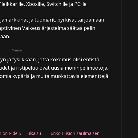
kkarille, Xboxille, Switchille ja PC:lle.
jamarkkinat ja tuomarit, pyrkivät tarjoamaan
ptiivinen Vaikeusjärjestelmä säätää pelin
kaan.
Mainos
n ja fysiikkaan, jotta kokemus olisi entistä
et ja ristipeluu ovat uusia moninpelimuotoja.
a omia kypäriä ja muita muokattavia elementtejä
n on Ride 5 – julkaisu
Funko Fusion sai ilmaisen