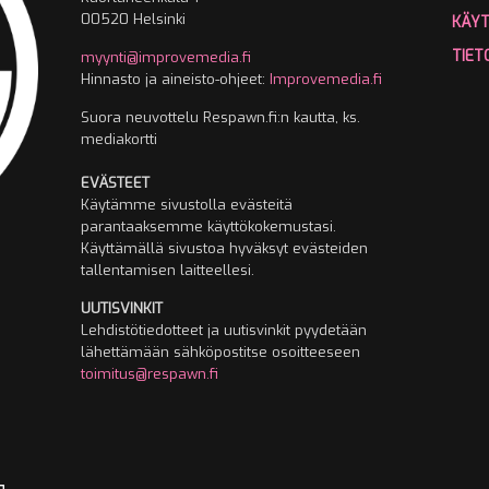
00520 Helsinki
KÄY
TIET
myynti@improvemedia.fi
Hinnasto ja aineisto-ohjeet:
Improvemedia.fi
Suora neuvottelu Respawn.fi:n kautta, ks.
mediakortti
EVÄSTEET
Käytämme sivustolla evästeitä
parantaaksemme käyttökokemustasi.
Käyttämällä sivustoa hyväksyt evästeiden
tallentamisen laitteellesi.
UUTISVINKIT
Lehdistötiedotteet ja uutisvinkit pyydetään
lähettämään sähköpostitse osoitteeseen
toimitus@respawn.fi