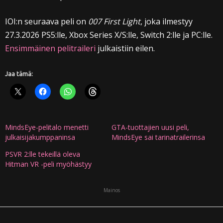
IOI:n seuraava peli on
007 First Light
, joka ilmestyy
27.3.2026 PS5:lle, Xbox Series X/S:lle, Switch 2:lle ja PC:lle.
Ensimmäinen pelitraileri
julkaistiin eilen.
Jaa tämä:
MindsEye-pelitalo menetti
GTA-tuottajien uusi peli,
julkaisijakumppaninsa
MindsEye sai tarinatrailerinsa
PSVR 2:lle tekeillä oleva
Hitman VR -peli myöhästyy
Mainos