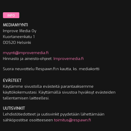
INFO
MEDIAMYYNTI
Improve Media Oy
Kuortaneenkatu 1
00520 Helsinki
myynti@improvemedia.fi
Hinnasto ja aineisto-ohjeet:
Improvemedia.fi
Suora neuvottelu Respawn.fi:n kautta, ks. mediakortti
EVÄSTEET
Käytämme sivustolla evästeitä parantaaksemme
käyttökokemustasi. Käyttämällä sivustoa hyväksyt evästeiden
tallentamisen laitteellesi.
UUTISVINKIT
Lehdistötiedotteet ja uutisvinkit pyydetään lähettämään
sähköpostitse osoitteeseen
toimitus@respawn.fi