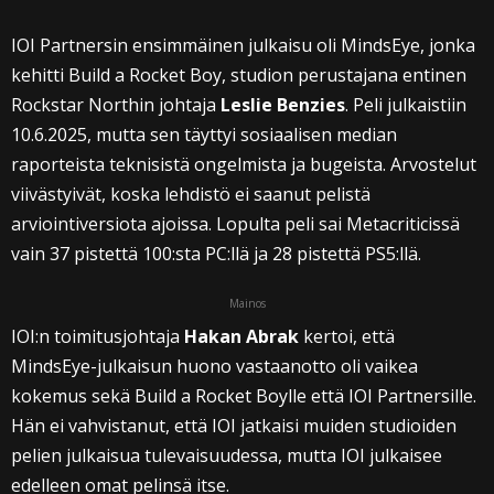
IOI Partnersin ensimmäinen julkaisu oli MindsEye, jonka
kehitti Build a Rocket Boy, studion perustajana entinen
Rockstar Northin johtaja
Leslie Benzies
. Peli julkaistiin
10.6.2025, mutta sen täyttyi sosiaalisen median
raporteista teknisistä ongelmista ja bugeista. Arvostelut
viivästyivät, koska lehdistö ei saanut pelistä
arviointiversiota ajoissa. Lopulta peli sai Metacriticissä
vain 37 pistettä 100:sta PC:llä ja 28 pistettä PS5:llä.
Mainos
IOI:n toimitusjohtaja
Hakan Abrak
kertoi, että
MindsEye-julkaisun huono vastaanotto oli vaikea
kokemus sekä Build a Rocket Boylle että IOI Partnersille.
Hän ei vahvistanut, että IOI jatkaisi muiden studioiden
pelien julkaisua tulevaisuudessa, mutta IOI julkaisee
edelleen omat pelinsä itse.