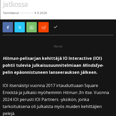
jatkossa
Toimittanut
toimitus
-
5.9.2025
Mainos
Hitman
-pelisarjan kehittäjä IO Interactive (IOI)
pohtii tulevia julkaisusuunnitelmiaan
MindsEye
-
pelin epäonnistuneen lanseerauksen jälkeen.
IOI itsenäistyi vuonna 2017 irtauduttuaan Square
Enixistä ja julkaisi myöhemmin
Hitman 3
:n itse. Vuonna
2024 IOI perusti IOI Partners -yksikön, jonka
tarkoituksena oli julkaista myös muiden kehittäjien
pelejä.