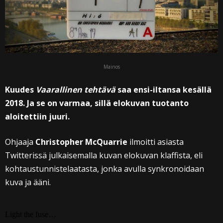
Mainos
Kuudes
Vaarallinen tehtävä
saa ensi-iltansa kesällä
2018. Ja se on varmaa, sillä elokuvan tuotanto
aloitettiin juuri.
Ohjaaja
Christopher McQuarrie
ilmoitti asiasta
Twitterissä julkaisemalla kuvan elokuvan klaffista, eli
kohtaustunnistelaatasta, jonka avulla synkronoidaan
kuva ja ääni.
Light the fuse…