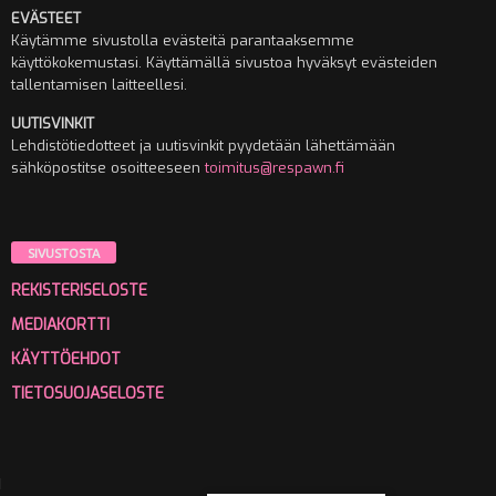
EVÄSTEET
Käytämme sivustolla evästeitä parantaaksemme
käyttökokemustasi. Käyttämällä sivustoa hyväksyt evästeiden
tallentamisen laitteellesi.
UUTISVINKIT
Lehdistötiedotteet ja uutisvinkit pyydetään lähettämään
sähköpostitse osoitteeseen
toimitus@respawn.fi
SIVUSTOSTA
REKISTERISELOSTE
MEDIAKORTTI
KÄYTTÖEHDOT
TIETOSUOJASELOSTE