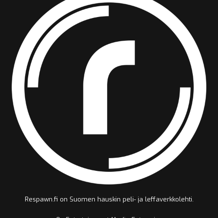
Respawn.fi on Suomen hauskin peli- ja leffaverkkolehti.