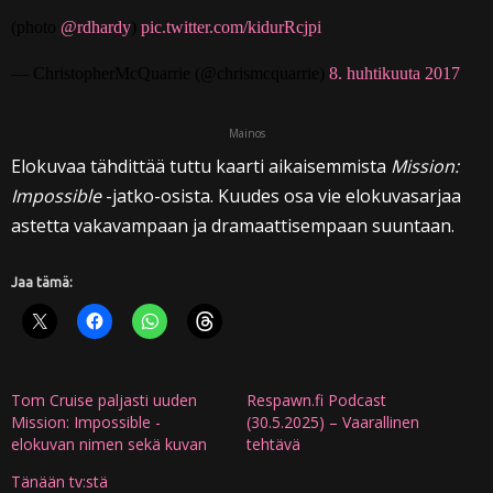
(photo
@rdhardy
)
pic.twitter.com/kidurRcjpi
— ChristopherMcQuarrie (@chrismcquarrie)
8. huhtikuuta 2017
Mainos
Elokuvaa tähdittää tuttu kaarti aikaisemmista
Mission:
Impossible
-jatko-osista. Kuudes osa vie elokuvasarjaa
astetta vakavampaan ja dramaattisempaan suuntaan.
Jaa tämä:
Tom Cruise paljasti uuden
Respawn.fi Podcast
Mission: Impossible -
(30.5.2025) – Vaarallinen
elokuvan nimen sekä kuvan
tehtävä
Tänään tv:stä