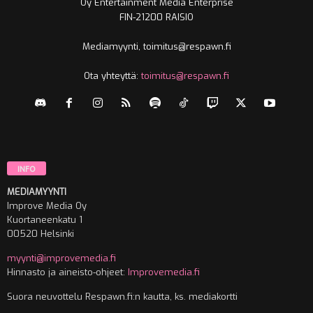
Oy Entertainment Media Enterprise
FIN-21200 RAISIO
Mediamyynti, toimitus@respawn.fi
Ota yhteyttä:
toimitus@respawn.fi
INFO
MEDIAMYYNTI
Improve Media Oy
Kuortaneenkatu 1
00520 Helsinki
myynti@improvemedia.fi
Hinnasto ja aineisto-ohjeet:
Improvemedia.fi
Suora neuvottelu Respawn.fi:n kautta, ks. mediakortti