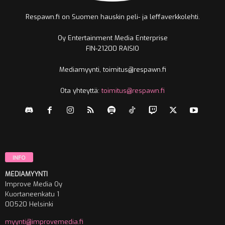
Respawn.fi on Suomen hauskin peli- ja leffaverkkolehti.
Oy Entertainment Media Enterprise
FIN-21200 RAISIO
Mediamyynti, toimitus@respawn.fi
Ota yhteyttä:
toimitus@respawn.fi
INFO
MEDIAMYYNTI
Improve Media Oy
Kuortaneenkatu 1
00520 Helsinki
myynti@improvemedia.fi