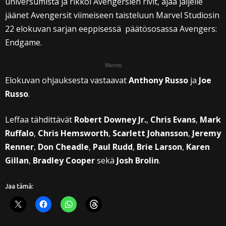
universumista ja rikkoi Avengersien rivit, ajaa jäljelle
jäänet Avengersit viimeiseen taisteluun Marvel Studiosin
22 elokuvan sarjan eeppisessä päätösosassa Avengers:
Endgame.
Mainos
Elokuvan ohjauksesta vastaavat
Anthony Russo
ja
Joe
Russo
.
Leffaa tähdittävät
Robert Downey Jr.
,
Chris Evans
,
Mark
Ruffalo
,
Chris Hemsworth
,
Scarlett Johansson
,
Jeremy
Renner
,
Don Cheadle
,
Paul Rudd
,
Brie Larson
,
Karen
Gillan
,
Bradley Cooper
sekä
Josh Brolin
.
Jaa tämä: