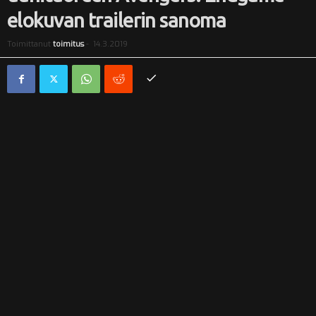
elokuvan trailerin sanoma
i
Toimittanut
toimitus
-
14.3.2019