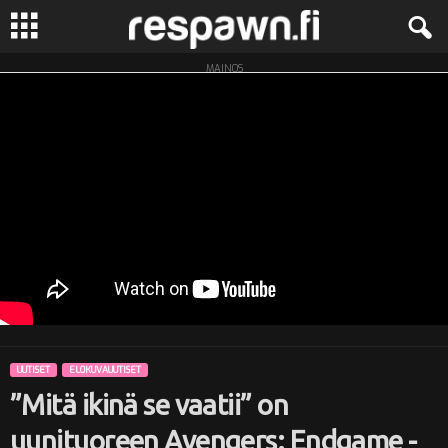
MAINOS
R
e
s
p
a
w
n
UUTISET
ELOKUVAUUTISET
.
”Mitä ikinä se vaatii” on
f
uunituoreen Avengers: Endgame -