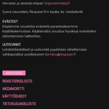
Hinnasto ja aineisto-ohjeet:
Improvemedia.fi
Suora neuvottelu Respawn.fi:n kautta, ks. mediakortti
EVÄSTEET
Käytämme sivustolla evästeitä parantaaksemme
käyttökokemustasi. Käyttämällä sivustoa hyväksyt evästeiden
tallentamisen laitteellesi.
UUTISVINKIT
Lehdistötiedotteet ja uutisvinkit pyydetään lähettämään
sähköpostitse osoitteeseen
toimitus@respawn.fi
SIVUSTOSTA
REKISTERISELOSTE
MEDIAKORTTI
KÄYTTÖEHDOT
TIETOSUOJASELOSTE