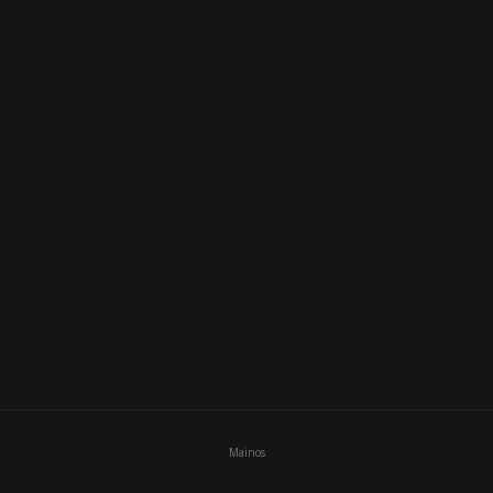
i
Mainos