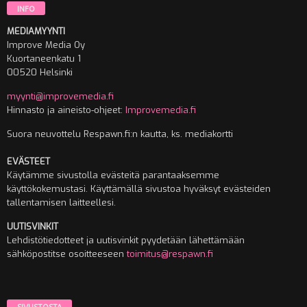
INFO
MEDIAMYYNTI
Improve Media Oy
Kuortaneenkatu 1
00520 Helsinki
myynti@improvemedia.fi
Hinnasto ja aineisto-ohjeet:
Improvemedia.fi
Suora neuvottelu Respawn.fi:n kautta, ks. mediakortti
EVÄSTEET
Käytämme sivustolla evästeitä parantaaksemme
käyttökokemustasi. Käyttämällä sivustoa hyväksyt evästeiden
tallentamisen laitteellesi.
UUTISVINKIT
Lehdistötiedotteet ja uutisvinkit pyydetään lähettämään
sähköpostitse osoitteeseen
toimitus@respawn.fi
SIVUSTOSTA