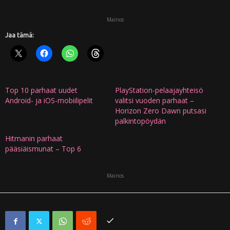
Mainos
Jaa tämä:
Top 10 parhaat uudet
PlayStation-pelaajayhteisö
Android- ja iOS-mobiilipelit
valitsi vuoden parhaat –
Horizon Zero Dawn putsasi
palkintopöydän
Hitmanin parhaat
pääsiäismunat – Top 6
Mainos