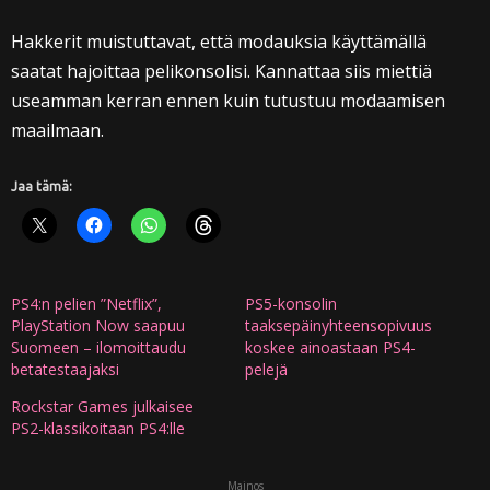
Hakkerit muistuttavat, että modauksia käyttämällä
saatat hajoittaa pelikonsolisi. Kannattaa siis miettiä
useamman kerran ennen kuin tutustuu modaamisen
maailmaan.
Jaa tämä:
PS4:n pelien ”Netflix”,
PS5-konsolin
PlayStation Now saapuu
taaksepäinyhteensopivuus
Suomeen – ilomoittaudu
koskee ainoastaan PS4-
betatestaajaksi
pelejä
Rockstar Games julkaisee
PS2-klassikoitaan PS4:lle
Mainos