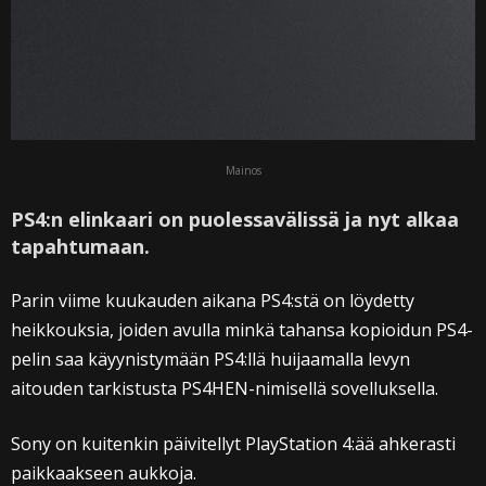
Mainos
PS4:n elinkaari on puolessavälissä ja nyt alkaa
tapahtumaan.
Parin viime kuukauden aikana PS4:stä on löydetty
heikkouksia, joiden avulla minkä tahansa kopioidun PS4-
pelin saa käyynistymään PS4:llä huijaamalla levyn
aitouden tarkistusta PS4HEN-nimisellä sovelluksella.
Sony on kuitenkin päivitellyt PlayStation 4:ää ahkerasti
paikkaakseen aukkoja.