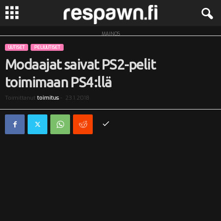
MAINOS
R
UUTISET
PELIUUTISET
e
Modaajat saivat PS2-pelit
toimimaan PS4:llä
s
Toimittanut
toimitus
-
23.1.2018
p
a
w
n
.
f