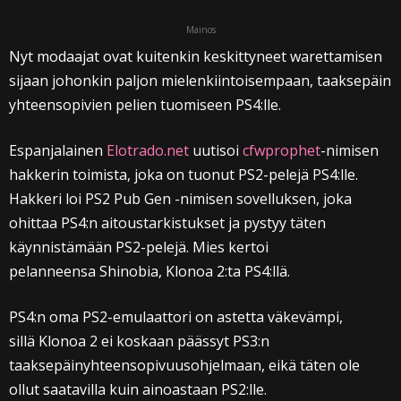
Mainos
Nyt modaajat ovat kuitenkin keskittyneet warettamisen
sijaan johonkin paljon mielenkiintoisempaan, taaksepäin
yhteensopivien pelien tuomiseen PS4:lle.
Espanjalainen
Elotrado.net
uutisoi
cfwprophet
-nimisen
hakkerin toimista, joka on tuonut PS2-pelejä PS4:lle.
Hakkeri loi PS2 Pub Gen -nimisen sovelluksen, joka
ohittaa PS4:n aitoustarkistukset ja pystyy täten
käynnistämään PS2-pelejä. Mies kertoi
pelanneensa Shinobia, Klonoa 2:ta PS4:llä.
PS4:n oma PS2-emulaattori on astetta väkevämpi,
sillä Klonoa 2 ei koskaan päässyt PS3:n
taaksepäinyhteensopivuusohjelmaan, eikä täten ole
ollut saatavilla kuin ainoastaan PS2:lle.