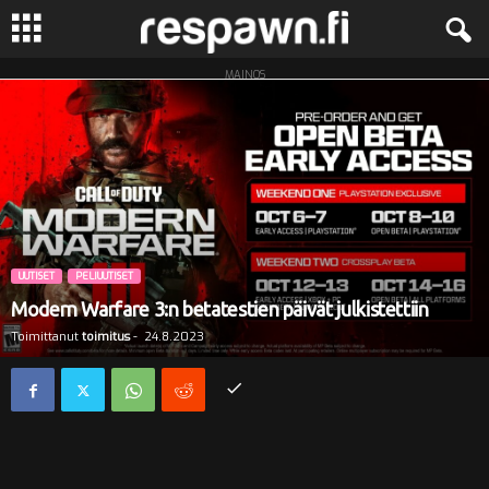
MAINOS
R
e
s
p
a
UUTISET
PELIUUTISET
Modern Warfare 3:n betatestien päivät julkistettiin
w
Toimittanut
toimitus
-
24.8.2023
n
.
f