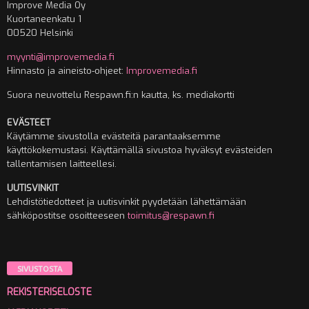
Improve Media Oy
Kuortaneenkatu 1
00520 Helsinki
myynti@improvemedia.fi
Hinnasto ja aineisto-ohjeet:
Improvemedia.fi
Suora neuvottelu Respawn.fi:n kautta, ks. mediakortti
EVÄSTEET
Käytämme sivustolla evästeitä parantaaksemme
käyttökokemustasi. Käyttämällä sivustoa hyväksyt evästeiden
tallentamisen laitteellesi.
UUTISVINKIT
Lehdistötiedotteet ja uutisvinkit pyydetään lähettämään
sähköpostitse osoitteeseen
toimitus@respawn.fi
SIVUSTOSTA
REKISTERISELOSTE